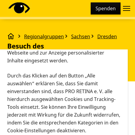
Cookie-Einstellungen
Spenden
Diese Webseite setzt verschiedene Cookies und
Tracking-Tools ein. Dies beinhaltet Cookies und
Tracking-Tools, die für den Betrieb der Webseite
Regionalgruppen
Sachsen
Dresden
technisch notwendig sind, die zu statistischen
Besuch des Informationszentrums der Deutschen B
Besuch des
Zwecken sowie zur besseren Bedienbarkeit der
Webseite und zur Anzeige personalisierter
Informationszentrums der
Inhalte eingesetzt werden.
Deutschen Bahn zum Neubau
der Strecke Dresden - Prag
Durch das Klicken auf den Button „Alle
auswählen“ erklären Sie, dass Sie damit
einverstanden sind, dass PRO RETINA e. V. alle
Vorlesen
hierdurch ausgewählten Cookies und Tracking-
Tools einsetzt. Sie können Ihre Einwilligung
jederzeit mit Wirkung für die Zukunft widerrufen,
indem Sie die entsprechenden Kategorien in den
Cookie-Einstellungen deaktivieren.