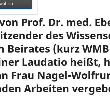
swählen
 von Prof. Dr. med. Eb
itzender des Wissensc
n Beirates (kurz WMB
iner Laudatio heißt,
an Frau Nagel-Wolfru
nden Arbeiten vergeb