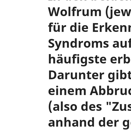
Wolfrum (jew
für die Erke
Syndroms auf
häufigste erb
Darunter gib
einem Abbruc
(also des "Z
anhand der ge