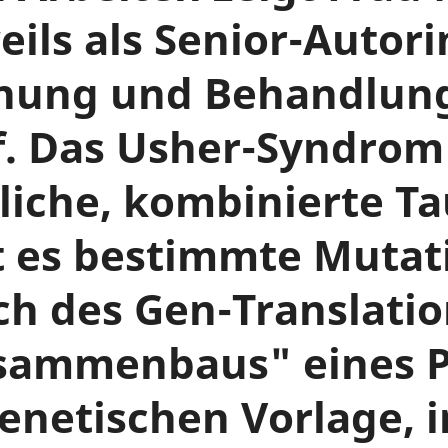
eils als Senior-Autor
nnung und Behandlung
. Das Usher-Syndrom 
liche, kombinierte Ta
t es bestimmte Mutati
h des Gen-Translatio
usammenbaus" eines P
netischen Vorlage, i