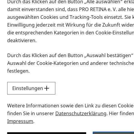
Durch das Klicken auf den Button „Alle auswählen“ erklä
Vorlesen
damit einverstanden sind, dass PRO RETINA e. V. alle hi
der
ausgewählten Cookies und Tracking-Tools einsetzt. Sie
Retinitis Pi
Einwilligung jederzeit mit Wirkung für die Zukunft wide
die entsprechenden Kategorien in den Cookie-Einstellu
der PRO RETI
deaktivieren.
Durch das Klicken auf den Button „Auswahl bestätigen“
Retina Suisse
Auswahl der Cookie-Kategorien und anderer technische
festlegen.
Kongresses d
Gesellschaft (
Einstellungen
nat. Kerstin
Weitere Informationen sowie den Link zu diesen Cookie
finden Sie in unserer
Datenschutzerklärung
. Hier finde
worden.
Impressum
.