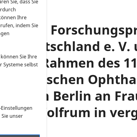
ren Sie, dass Sie
erdurch
 können Ihre
gmentosa Forschungspr
rrufen, indem Sie
ngen
NA Deutschland e. V. 
 können Sie Ihre
 ist im Rahmen des 11
r Systeme selbst
er Deutschen Ophtha
DOG) in Berlin an Frau
 Nagel-Wolfrum in ve
-Einstellungen
n Sie unser