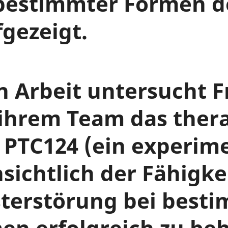
bestimmter Formen d
gezeigt.
n Arbeit untersucht F
ihrem Team das ther
 PTC124 (ein experime
nsichtlich der Fähigke
sterstörung bei best
n erfolgreich zu beh