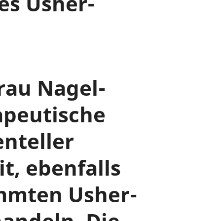
es Usher-
rau Nagel-
apeutische
nteller
it, ebenfalls
immten Usher-
andeln. Die