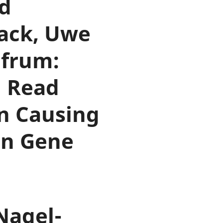
nd
lack, Uwe
lfrum:
l Read
n Causing
an Gene
Nagel-