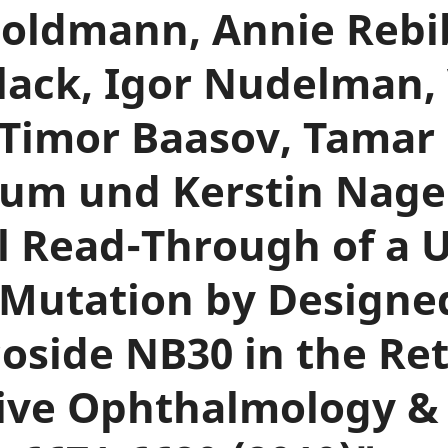
 Goldmann, Annie Reb
lack, Igor Nudelman, 
 Timor Baasov, Tamar 
um und Kerstin Nage
al Read-Through of a 
Mutation by Designe
side NB30 in the Ret
tive Ophthalmology & 