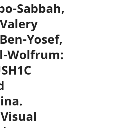
ibo-Sabbah,
Valery
Ben-Yosef,
l-Wolfrum:
USH1C
d
ina.
Visual