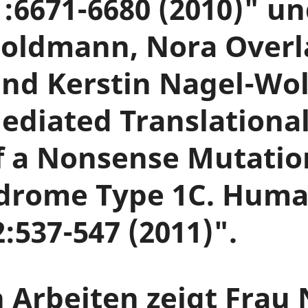
1:6671-6680 (2010)" u
 Goldmann, Nora Over
nd Kerstin Nagel-Wo
ediated Translationa
f a Nonsense Mutatio
drome Type 1C. Hum
:537-547 (2011)".
 Arbeiten zeigt Frau 