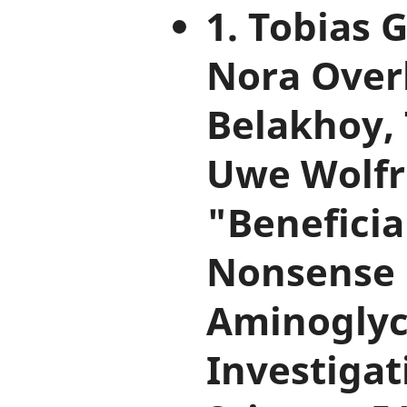
1. Tobias
Nora Over
Belakhoy,
Uwe Wolfr
"Benefici
Nonsense 
Aminoglyco
Investiga