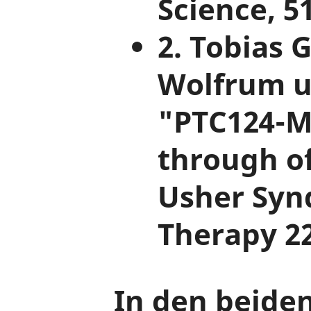
Science, 5
2. Tobias
Wolfrum u
"PTC124-M
through o
Usher Syn
Therapy 22
In den beiden