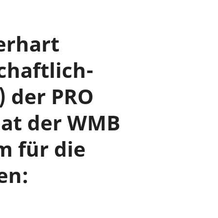
erhart
haftlich-
) der PRO
 hat der WMB
m für die
en: