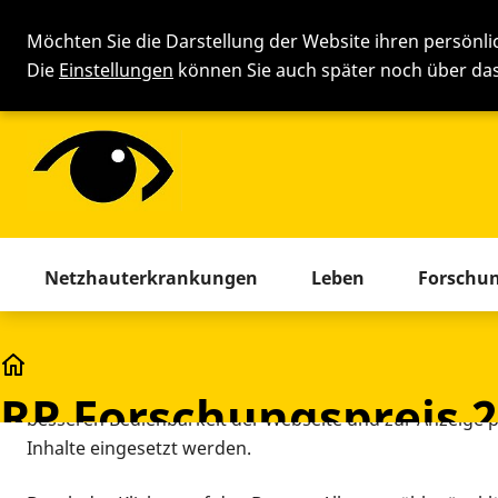
Möchten Sie die Darstellung der Website ihren persönl
Die
Einstellungen
können Sie auch später noch über d
Cookie-Einstellung
Menü mit allen Seiten. Drücken 
Netzhauterkrankungen
Leben
Forschu
Diese Webseite setzt verschiedene Cookies und Tracking
beinhaltet Cookies und Tracking-Tools, die für den Betr
RP Forschungspreis 2012
technisch notwendig sind, die zu statistischen Zwecken
RP Forschungspreis 
besseren Bedienbarkeit der Webseite und zur Anzeige p
Inhalte eingesetzt werden.