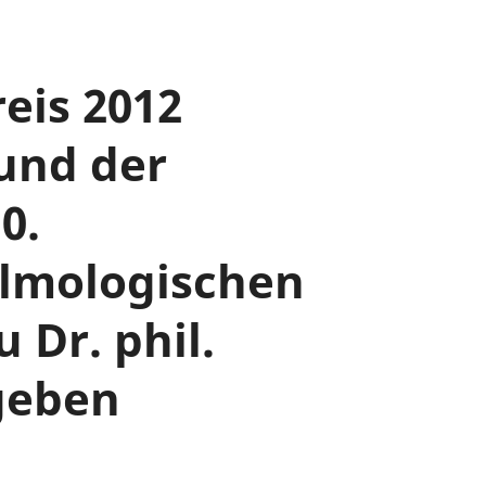
eis 2012
und der
0.
lmologischen
 Dr. phil.
rgeben