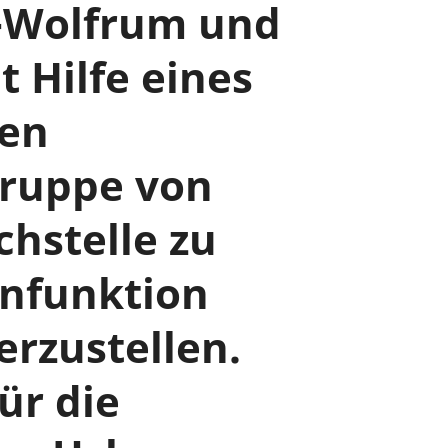
l-Wolfrum und
t Hilfe eines
ten
Gruppe von
chstelle zu
infunktion
rzustellen.
ür die