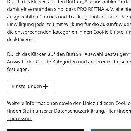
Durch das Klicken auf den Button „Alle auswählen“ erklä
Vorlesen
damit einverstanden sind, dass PRO RETINA e. V. alle hi
Funktionsaus
ausgewählten Cookies und Tracking-Tools einsetzt. Sie
Einwilligung jederzeit mit Wirkung für die Zukunft wide
AMD
die entsprechenden Kategorien in den Cookie-Einstellu
deaktivieren.
Durch das Klicken auf den Button „Auswahl bestätigen“
Ein internationales Forscherteam ha
Auswahl der Cookie-Kategorien und anderer technische
gefunden, von dem die Untersucher ho
festlegen.
veröffentlicht im Journal 2NATURE",
(DICER 1), welches nicht mehr funkti
Einstellungen
letztendlich zur Erkrankung an der
ge
Experten in Großbritannien meinen,
Weitere Informationen sowie den Link zu diesen Cookie
verstehen. Die Wissenschaftler beme
finden Sie in unserer
Datenschutzerklärung
. Hier finde
aktiv ist. In Mäusen konnte nachgew
Impressum
.
DICER 1 ist notwendig, um kleine St