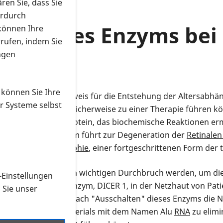
ren Sie, dass Sie
erdurch
fall eines Enzyms bei
 können Ihre
rrufen, indem Sie
ngen
 können Sie Ihre
t einen weiteren Hinweis für die Entstehung der Altersab
r Systeme selbst
ffen, dass er möglicherweise zu einer Therapie führen könn
 wurde ein Enzym (Protein, das biochemische Reaktionen er
oniert. Dies wiederum führt zur Degeneration der
Retinalen
ographischen Atrophie
, einer fortgeschrittenen Form der
 dies könnte zu einem wichtigen Durchbruch werden, um d
-Einstellungen
rkten, dass dieses Enzym, DICER 1, in der Netzhaut von Pa
n Sie unser
iesen werden, dass nach "Ausschalten" dieses Enzyms die 
ücke genetischen Materials mit dem Namen Alu
RNA
zu elimi