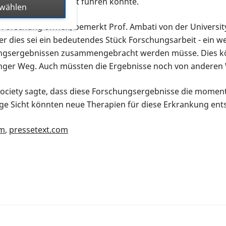
tergang der Netzhaut führen könnte.
swählen
 Forschung öffnen, bemerkt Prof. Ambati von der University
er dies sei ein bedeutendes Stück Forschungsarbeit - ein w
ngsergebnissen zusammengebracht werden müsse. Dies k
 langer Weg. Auch müssten die Ergebnisse noch von anderen
ociety sagte, dass diese Forschungsergebnisse die moment
nge Sicht könnten neue Therapien für diese Erkrankung ent
om
,
pressetext.com