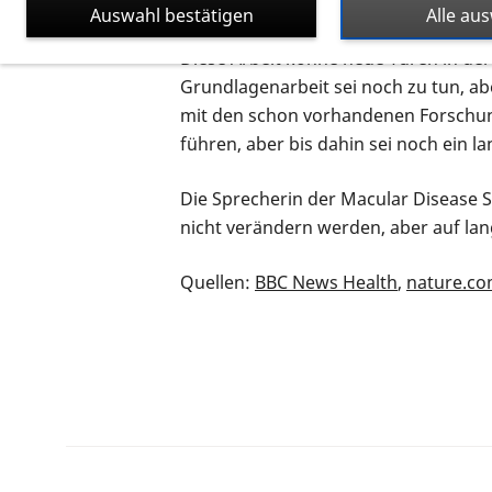
Alu RNA an, was letztendlich zum Un
Auswahl bestätigen
Alle au
Diese Arbeit könne neue Türen in der
Grundlagenarbeit sei noch zu tun, ab
mit den schon vorhandenen Forschu
führen, aber bis dahin sei noch ein
Die Sprecherin der Macular Disease S
nicht verändern werden, aber auf la
Quellen:
BBC News Health
,
nature.c