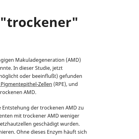
 "trockener"
hängigen Makuladegeneration (AMD)
te. In dieser Studie, jetzt
möglicht oder beeinflußt) gefunden
 Pigmentepithel-Zellen
(RPE), und
 trockenen AMD.
ie Entstehung der trockenen AMD zu
tienten mit trockener AMD weniger
Netzhautzellen geschädigt wurden.
nieren. Ohne dieses Enzym häuft sich