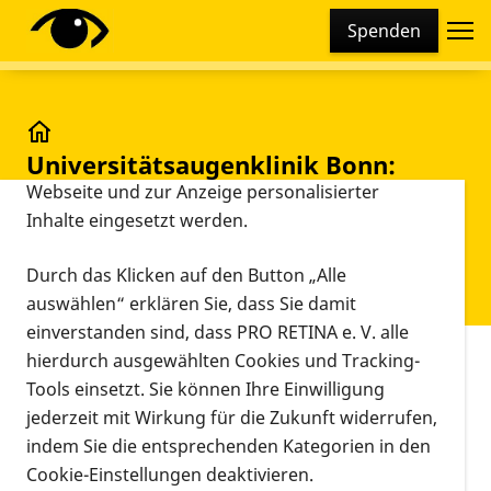
Cookie-Einstellungen
Spenden
Diese Webseite setzt verschiedene Cookies und
Tracking-Tools ein. Dies beinhaltet Cookies und
Tracking-Tools, die für den Betrieb der Webseite
technisch notwendig sind, die zu statistischen
Universitätsaugenklinik Bonn: Port-Delivery-Syste
Universitätsaugenklinik Bonn:
Zwecken sowie zur besseren Bedienbarkeit der
Port-Delivery-System bei
Webseite und zur Anzeige personalisierter
Inhalte eingesetzt werden.
altersabhängiger
Makuladegeneration erstmals
Durch das Klicken auf den Button „Alle
eingesetzt
auswählen“ erklären Sie, dass Sie damit
einverstanden sind, dass PRO RETINA e. V. alle
hierdurch ausgewählten Cookies und Tracking-
Vorlesen
Tools einsetzt. Sie können Ihre Einwilligung
Newsletter zum Anhören
jederzeit mit Wirkung für die Zukunft widerrufen,
indem Sie die entsprechenden Kategorien in den
00:00
04:33
Cookie-Einstellungen deaktivieren.