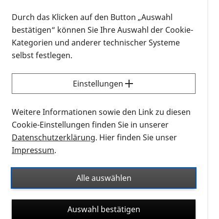
Liebe Abonnenten,
Durch das Klicken auf den Button „Auswahl
bestätigen“ können Sie Ihre Auswahl der Cookie-
die Augenklinik des Universitätsklinikums Bonn
Kategorien und anderer technischer Systeme
(UKB) setzt neue Maßstäbe in der Behandlung der
selbst festlegen.
feuchten altersabhängigen Makuladegeneration
(AMD): Erstmals wurden Patientinnen und
Einstellungen
Patienten mit dem innovativen Port-Delivery-
System (PDS) operiert, das kontinuierlich den
Weitere Informationen sowie den Link zu diesen
VEGF-Hemmer Ranibizumab ins Auge abgibt.
Cookie-Einstellungen finden Sie in unserer
Datenschutzerklärung
. Hier finden Sie unser
Die feuchte oder neovaskuläre Form der AMD ist
Impressum
.
mittlerweile mit wiederholten Injektionen von VEGF-
Hemmern gut behandelbar. Diese müssen
Alle auswählen
allerdings häufig und oftmals über viele Jahre
verabreicht werden – mit einer entsprechend hohen
Belastung für die Patientinnen und Patienten. Die
Auswahl bestätigen
Augenklinik des UKB nimmt nun an einer Studie teil,