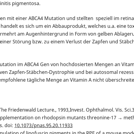
initis pigmentosa.
n mit einer ABCA4 Mutation und stellten speziell im retina
 handelt es sich um ein Abbauprodukt, welches u.a. eine t
ermehrt am Augenhintergrund in Form von gelben Ablageru
iner Störung bzw. zu einem Verlust der Zapfen und Stäbch
 Mutation im ABCA4 Gen von hochdosierten Mengen an Vitami
ven Zapfen-Stäbchen-Dystrophie und bei autosomal rezessi
empfohlene tägliche Menge an Vitamin A nicht überschreite
 The Friedenwald Lecture., 1993,Invest. Ophthalmol. Vis. Sci.
 A supplementation on rhodopsin mutants threonine-17 → met
s. doi:
10.1073/pnas.95.20.11933
umulation of lipofuscin pigments in the RPE of a mouse mod