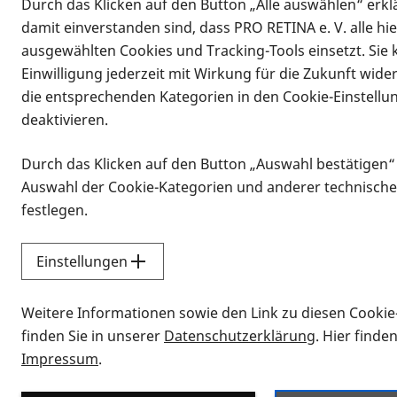
Durch das Klicken auf den Button „Alle auswählen“ erklä
Vorlesen
damit einverstanden sind, dass PRO RETINA e. V. alle hi
„Iss Karotten, die sind gut für die A
ausgewählten Cookies und Tracking-Tools einsetzt. Sie
einmal gehört. Die Vorstufe von Vitam
Einwilligung jederzeit mit Wirkung für die Zukunft wide
in Karotten zu finden. Vom Körper wi
die entsprechenden Kategorien in den Cookie-Einstellu
essentiell für den Sehprozess. Als Te
deaktivieren.
lichtempfindlichen Sinneszellen der
sogenannten Zapfen und Stäbchen, n
Durch das Klicken auf den Button „Auswahl bestätigen“
Lichtverarbeitung teil. Bei einem Ma
Auswahl der Cookie-Kategorien und anderer technische
Vitamin A-Stoffwechsels in der Netz
festlegen.
des Sehvermögens, wie z.B. Nachtbli
jedoch mit der in Industrieländern ü
Einstellungen
Vitamin A bei Retinitis pigmentosa
Weitere Informationen sowie den Link zu diesen Cookie
1993 erschien eine Studie (Berson et 
finden Sie in unserer
Datenschutzerklärung
. Hier finde
A bei einer Retinitis pigmentosa (RP
Impressum
.
verlangsamte. Besonders der Unterga
dokumentiert. Einen signifikanten U