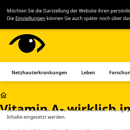
Möchten Sie die Darstellung der Website ihren persönl
Die
Einstellungen
können Sie auch später noch über d
Cookie-Einstellung
Menü mit allen Seiten. Drücken 
Netzhauterkrankungen
Leben
Forschu
Diese Webseite setzt verschiedene Cookies und Tracking
beinhaltet Cookies und Tracking-Tools, die für den Betr
Vitamin A- wirklich immer gut für die Augen?
technisch notwendig sind, die zu statistischen Zwecken
Vitamin A- wirklich 
besseren Bedienbarkeit der Webseite und zur Anzeige p
Inhalte eingesetzt werden.