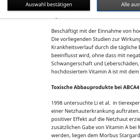
Auswahl bestätigen
Alle au
nicht festgestellt. Kritiker jedoch b
signifikanten Unterschied zwischen 
Beschäftigt mit der Einnahme von hoc
Die vorliegenden Studien zur Wirkung
Krankheitsverlauf durch die tägliche
beeinflusst wird, ohne dass mit neg
Schwangerschaft und Leberschäden, b
hochdosiertem Vitamin A ist mit de
Toxische Abbauprodukte bei ABCA
1998 untersuchte Li et al. in tierex
einer Netzhauterkrankung auftraten.
positiver Effekt auf die Netzhaut erz
zusätzlichen Gabe von Vitamin A bei
werden, liegen dem Morbus Stargardt 