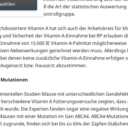
swählen
emängelten sehr schnell die Art der statistischen Auswertu
Probanden und der Kontrollgruppe.
hdosiertem Vitamin A hat sich auch der Arbeitskreis für kl
 und Sicherheit der Vitamin-A-Einnahme bei RP erlauben di
 Einnahme von 15.000 IE Vitamin-A-Palmitat möglicherweise
ativen Nebenwirkungen gerechnet werden muss. Allerdings 
ei denen keine zusätzliche Vitamin-A-Einnahme erfolgen s
m Augenarzt bzw. Hausarzt abzustimmen.
4 Mutationen
perimentellen Studien Mäuse mit unterschiedlichen Gendefe
 Verschiedene Vitamin A Fütterungsversuche zeigten, dass
ielt wurde. Die Experten fanden sogar eine negative Wirkung
 Mäusen mit einer Mutation im Gen ABCA4. ABCA4-Mutatione
zugrunde, finden sich bei bis zu 60% der Zapfen-Stäbchen-