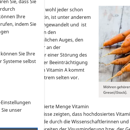
ren Sie, dass Sie
erdurch
ugen." Diesen Satz hat wohl jeder schon
 können Ihre
in A, das Beta-Carotin, ist unter anderem
rrufen, indem Sie
rd es in Vitamin A umgewandelt und ist
ngen
il des Sehpigmentes in den
 Netzhaut des menschlichen Auges, den
immt es unmittelbar an der
 können Sie Ihre
ngel an Vitamin A oder einer Störung des
r Systeme selbst
haut kommt es zu einer Beeinträchtigung
ndheit. Ein Mangel an Vitamin A kommt
blichen Ernährung extrem selten vor.
Möhren gehören
Gresei/iStock).
-Einstellungen
al.) die eine hochdosierte Menge Vitamin
n Sie unser
) empfahl. Die Ergebnisse zeigten, dass hochdosiertes Vita
ng der Zapfen wurde durch die Wissenschaftlerinnen und 
nterschied im Fortschreiten der Visusminderung bzw. der 