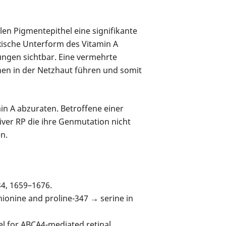
len Pigmentepithel eine signifikante
oxische Unterform des Vitamin A
ngen sichtbar. Eine vermehrte
en in der Netzhaut führen und somit
n A abzuraten. Betroffene einer
ver RP die ihre Genmutation nicht
n.
34, 1659–1676.
hionine and proline-347 → serine in
el for ABCA4-mediated retinal