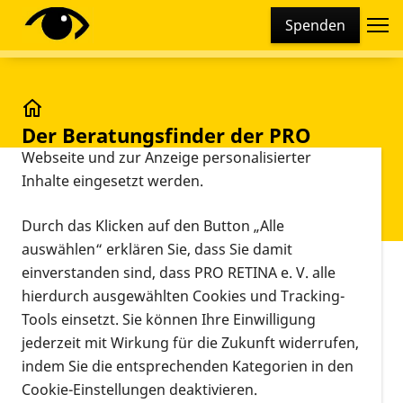
Cookie-Einstellungen
Spenden
Diese Webseite setzt verschiedene Cookies und
Tracking-Tools ein. Dies beinhaltet Cookies und
Tracking-Tools, die für den Betrieb der Webseite
technisch notwendig sind, die zu statistischen
Der Beratungsfinder der PRO RETINA – Hinweise zu
Der Beratungsfinder der PRO
Zwecken sowie zur besseren Bedienbarkeit der
RETINA – Hinweise zur Nutzung
Webseite und zur Anzeige personalisierter
Inhalte eingesetzt werden.
für blinde und sehbehinderte
Menschen
Durch das Klicken auf den Button „Alle
auswählen“ erklären Sie, dass Sie damit
einverstanden sind, dass PRO RETINA e. V. alle
Vorlesen
hierdurch ausgewählten Cookies und Tracking-
PRO RETINA bietet eine Vielzahl an
Tools einsetzt. Sie können Ihre Einwilligung
Beratungsangeboten zu Netzhauterkrankungen,
jederzeit mit Wirkung für die Zukunft widerrufen,
Diagnose und Therapie, dem Leben mit diesen,
indem Sie die entsprechenden Kategorien in den
Hilfsmitteln, sozialen Fragen und vielem mehr.
Cookie-Einstellungen deaktivieren.