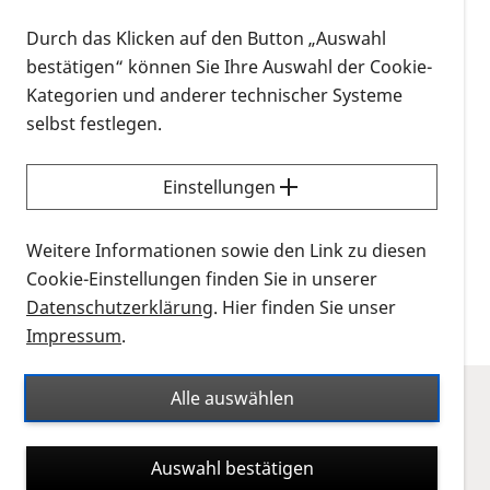
Neben Informationen zu Sprechstunden, Aus- und
Durch das Klicken auf den Button „Auswahl
Weiterbildungsmöglichkeiten oder Angeboten der
bestätigen“ können Sie Ihre Auswahl der Cookie-
ergänzenden unabhängigen Teilhabeberatung
Kategorien und anderer technischer Systeme
(EUTB), gibt Ihnen unser Beratungsfinder die
selbst festlegen.
Möglichkeit, die für Sie passende Beratungsperson
zu finden. Erfahren Sie im Video, wie Sie mit dem
Beratungsfinder die richtige Anlaufstelle zu Ihrem
Einstellungen
Anliegen finden.
Weitere Informationen sowie den Link zu diesen
Cookie-Einstellungen finden Sie in unserer
zum Beratungsfinder
Datenschutzerklärung
. Hier finden Sie unser
Impressum
.
Alle auswählen
Der Beratungsfinder der PRO RETINA –
Hinweise zur Nutzung für Menschen mit
Auswahl bestätigen
Sehbeeinträchtigung