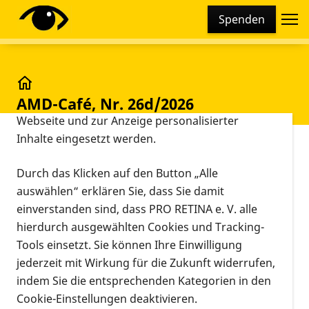
Cookie-Einstellungen
Spenden
Diese Webseite setzt verschiedene Cookies und
Tracking-Tools ein. Dies beinhaltet Cookies und
Tracking-Tools, die für den Betrieb der Webseite
technisch notwendig sind, die zu statistischen
AMD-Café, Nr. 26d/2026
AMD-Café, Nr. 26d/2026
Zwecken sowie zur besseren Bedienbarkeit der
Webseite und zur Anzeige personalisierter
Inhalte eingesetzt werden.
Vorlesen
Online
04.08.2026, 19:00 Uhr
–
21:00 Uhr
Durch das Klicken auf den Button „Alle
Veranstaltung
Informationen zum Termin
auswählen“ erklären Sie, dass Sie damit
einverstanden sind, dass PRO RETINA e. V. alle
AMD-Café – Austausch via Zoom
hierdurch ausgewählten Cookies und Tracking-
Tools einsetzt. Sie können Ihre Einwilligung
Sind Sie an einer AMD (Altersabhängigen
jederzeit mit Wirkung für die Zukunft widerrufen,
Makuladegeneration) erkrankt? Sind Sie Angehörige
indem Sie die entsprechenden Kategorien in den
eines AMD-Betroffenen oder sind Sie an dem Thema
Cookie-Einstellungen deaktivieren.