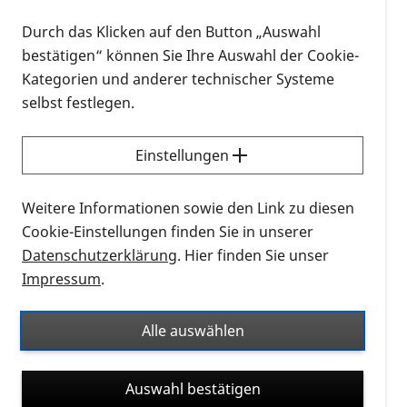
interessiert?
Dann sind Sie herzlich zu unserem allgemeinen
Durch das Klicken auf den Button „Auswahl
AMD-Café eingeladen.
bestätigen“ können Sie Ihre Auswahl der Cookie-
In einer entspannten Runde tauschen wir uns aus,
Kategorien und anderer technischer Systeme
profitieren gegenseitig von unseren Erfahrungen.
selbst festlegen.
Vorträge zur AMD werden bei diesem Termin nicht
angeboten.
Einstellungen
Ihren Teilnahmewunsch senden Sie bitte unter
Weitere Informationen sowie den Link zu diesen
Angabe der Seminarnummer an:
AMD-Cafe@pro-
Cookie-Einstellungen finden Sie in unserer
retina.de
Datenschutzerklärung
. Hier finden Sie unser
Nach Ihrer Anmeldung erhalten Sie zunächst eine
Impressum
.
Bestätigungsmail. Die Zugangsdaten für das Zoom-
Meeting erhalten Sie rechtzeitig vor dem
Alle auswählen
Veranstaltungstermin.
Wir freuen uns auf Ihre Teilnahme und auf einen
Auswahl bestätigen
regen Austausch