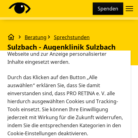
Cookie-Einstellungen
Spenden
Diese Webseite setzt verschiedene Cookies und
Tracking-Tools ein. Dies beinhaltet Cookies und
Tracking-Tools, die für den Betrieb der Webseite
Beratung
Sprechstunden
technisch notwendig sind, die zu statistischen
Sulzbach - Augenklinik Sulzbach an der Saar
Sulzbach - Augenklinik Sulzbach
Zwecken sowie zur besseren Bedienbarkeit der
Webseite und zur Anzeige personalisierter
an der Saar
Inhalte eingesetzt werden.
Vorlesen
Durch das Klicken auf den Button „Alle
Sulzbach- PRO RETINA Sprechstunde an der
auswählen“ erklären Sie, dass Sie damit
Augenklinik Sulzbach
einverstanden sind, dass PRO RETINA e. V. alle
hierdurch ausgewählten Cookies und Tracking-
Wann?
Tools einsetzt. Sie können Ihre Einwilligung
jeden ersten Mittwoch im Monat von 10-17 h
jederzeit mit Wirkung für die Zukunft widerrufen,
Um zu diesen Sprechstunden einen Termin zu
indem Sie die entsprechenden Kategorien in den
vereinbaren folgende Nummer anrufen: 0 68 97 57
Cookie-Einstellungen deaktivieren.