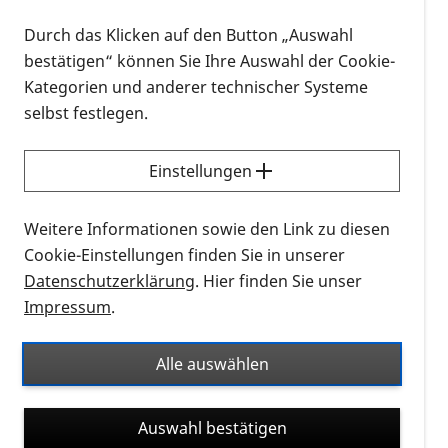
41 12 1
Durch das Klicken auf den Button „Auswahl
Die Termine können ebenfalls unter
bestätigen“ können Sie Ihre Auswahl der Cookie-
www.augenklinik-sulzbach.de
eingesehen werden.
Kategorien und anderer technischer Systeme
selbst festlegen.
Telefon-Sprechstunden jeden ersten Dienstag im
Monat von 16 bis 19 Uhr sowie nach Vereinbarung
Einstellungen
Tel. 0 65 01 60 83 64
Wo?
Weitere Informationen sowie den Link zu diesen
Cookie-Einstellungen finden Sie in unserer
Augenklinik Sulzbach Knappschaftsklinikum Saar
Datenschutzerklärung
. Hier finden Sie unser
GmbH An der Klinik 10, 66280 Sulzbach
Impressum
.
Weitere Infos bei
Alle auswählen
Marion Palm-Stalp
E-Mail: marion.palm-stalp@pro-retina.de
Auswahl bestätigen
(0 65 01) 60 83 64