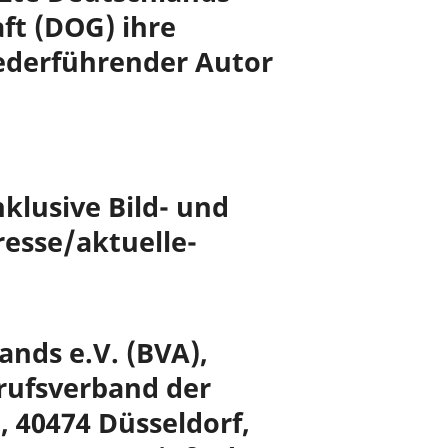
ft (DOG) ihre
derführender Autor
lusive Bild- und
sse/aktuelle-
nds e.V. (BVA),
erufsverband der
, 40474 Düsseldorf,