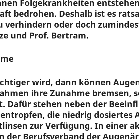
nnen Folgekrankheiten entstehen,
ft bedrohen. Deshalb ist es rats
zu verhindern oder doch zumindes
èze und Prof. Bertram.
hme
ichtiger wird, dann können Augen
hmen ihre Zunahme bremsen, so 
bt. Dafür stehen neben der Beeinf
tropfen, die niedrig dosiertes A
tlinsen zur Verfügung. In einer a
 der Berufsverband der Augenär