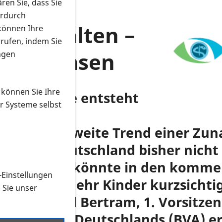
ren Sie, dass Sie
erdurch
ck behalten –
 können Ihre
rrufen, indem Sie
eit bremsen
ngen
 können Sie Ihre
ren: Myopie entsteht
r Systeme selbst
t<h/2>
9 – Der weltweite Trend einer Zu
 sich für Deutschland bisher nich
 Naharbeit könnte in den komme
-Einstellungen
ren, dass mehr Kinder kurzsichtig
n Sie unser
f. Dr. Bernd Bertram, 1. Vorsitze
ugenärzte Deutschlands (BVA) erl