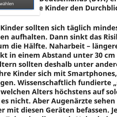
swählen
n, dass ihre Kinder den Durchbli
h: Kinder sollten sich täglich min
ien aufhalten. Dann sinkt das Risi
um die Hälfte. Naharbeit – länger
kt in einem Abstand unter 30 cm
Eltern sollten deshalb unter ander
ihre Kinder sich mit Smartphones,
en. Wissenschaftlich fundierte 
 welchen Alters höchstens auf so
t es nicht. Aber Augenärzte sehen
r mit diesen Geräten befassen. Je 