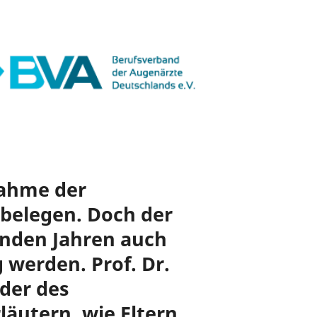
nahme der
t belegen. Doch der
nden Jahren auch
 werden. Prof. Dr.
nder des
äutern, wie Eltern