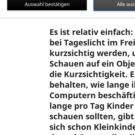
Auswahl bestätigen
Alle au
dazu beitragen könne
Es ist relativ einfac
bei Tageslicht im Fre
kurzsichtig werden, 
Schauen auf ein Obje
die Kurzsichtigkeit. 
behalten, wie lange 
Computern beschäftig
lange pro Tag Kinder
schauen sollten, gib
sich schon Kleinkinde