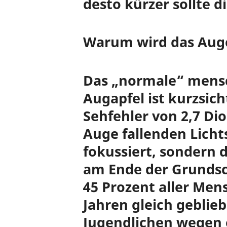
desto kürzer sollte di
Warum wird das Auge
Das „normale“ mensc
Augapfel ist kurzsic
Sehfehler von 2,7 Di
Auge fallenden Lich
fokussiert, sondern 
am Ende der Grundsch
45 Prozent aller Mens
Jahren gleich geblieb
Jugendlichen wegen e