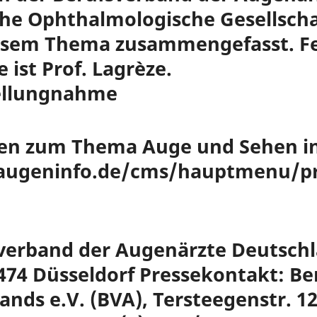
he Ophthalmologische Gesellscha
esem Thema zusammengefasst. Fe
ist Prof. Lagrèze.
tellungnahme
en zum Thema Auge und Sehen ink
augeninfo.de/cms/hauptmenu/pre
verband der Augenärzte Deutschla
0474 Düsseldorf Pressekontakt: B
nds e.V. (BVA), Tersteegenstr. 12