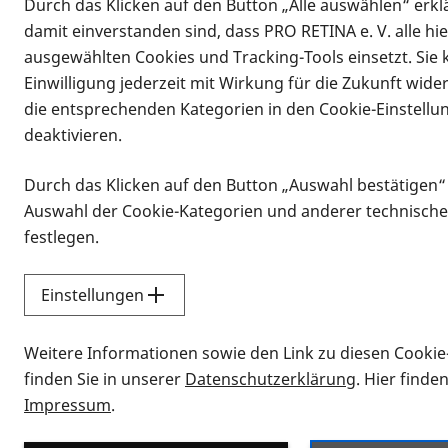
Durch das Klicken auf den Button „Alle auswählen“ erklä
Vorlesen
damit einverstanden sind, dass PRO RETINA e. V. alle hi
Den Durchbli
ausgewählten Cookies und Tracking-Tools einsetzt. Sie
Einwilligung jederzeit mit Wirkung für die Zukunft wide
Kurzsichtigk
die entsprechenden Kategorien in den Cookie-Einstellu
deaktivieren.
Durch das Klicken auf den Button „Auswahl bestätigen“
Augenärzte informie
Auswahl der Cookie-Kategorien und anderer technische
meist in der Kindhei
festlegen.
Düsseldorf 21.05.201
Einstellungen
Kurzsichtigkeit lässt
Trend zu vermehrter
Weitere Informationen sowie den Link zu diesen Cookie
hierzulande dazu füh
finden Sie in unserer
Datenschutzerklärung
. Hier finde
Wolf Lagrèze und Pro
Impressum
.
Berufsverbands der A