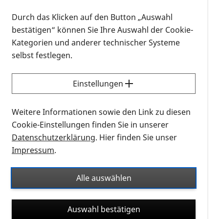
Themas an und lassen Experten zu Wort kommen.
Durch das Klicken auf den Button „Auswahl
Natürlich haben wir auch Zeit für den Austausch
bestätigen“ können Sie Ihre Auswahl der Cookie-
untereinander eingeplant. In Kleingruppen haben
Kategorien und anderer technischer Systeme
Sie zudem die Gelegenheit, andere ehrenamtlich
selbst festlegen.
Aktive der PRO RETINA etwas näher
kennenzulernen. Hierzu laden wir besonders unsere
neuen ehrenamtlich Engagierten ein, um sich mit
Einstellungen
bereits erfahrenen Aktiven des Vereins
auszutauschen und zu vernetzen.
Weitere Informationen sowie den Link zu diesen
Cookie-Einstellungen finden Sie in unserer
Die Einladung samt des Themas und der
Datenschutzerklärung
. Hier finden Sie unser
Einwahldaten wird jeweils zwei Wochen vorher an
Impressum
.
alle ehrenamtlich Aktiven verschickt.
Alle auswählen
Wir freuen uns, wenn auch Sie vorbeischauen!
Die Ehrenamtskoordination
Auswahl bestätigen
03.06.2026, 18:00 Uhr
–
19:30 Uhr
-
Kalendereintrag