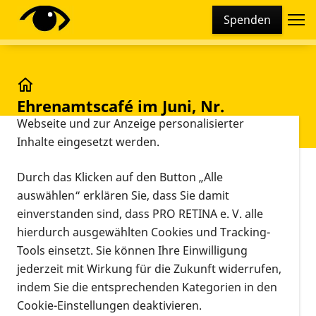
Cookie-Einstellungen
Spenden
Diese Webseite setzt verschiedene Cookies und
Tracking-Tools ein. Dies beinhaltet Cookies und
Tracking-Tools, die für den Betrieb der Webseite
technisch notwendig sind, die zu statistischen
Ehrenamtscafé im Juni, Nr. 25e/2026
Ehrenamtscafé im Juni, Nr.
Zwecken sowie zur besseren Bedienbarkeit der
25e/2026
Webseite und zur Anzeige personalisierter
Inhalte eingesetzt werden.
Vorlesen
Durch das Klicken auf den Button „Alle
Online
auswählen“ erklären Sie, dass Sie damit
03.06.2026, 18:00 Uhr
–
19:30 Uhr
Veranstaltung
Informationen zum Termin
einverstanden sind, dass PRO RETINA e. V. alle
hierdurch ausgewählten Cookies und Tracking-
Das
Ehrenamtscafé
findet (fast immer)
jeden
Tools einsetzt. Sie können Ihre Einwilligung
ersten Mittwoch im Monat
statt. Immer
ab 18 Uhr
jederzeit mit Wirkung für die Zukunft widerrufen,
und ganz bequem via Zoom.
indem Sie die entsprechenden Kategorien in den
Bei jeder Ausgabe nehmen wir uns eines anderen
Cookie-Einstellungen deaktivieren.