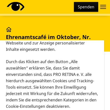
Cookie-Einstellungen
Spenden
Diese Webseite setzt verschiedene Cookies und
Tracking-Tools ein. Dies beinhaltet Cookies und
Tracking-Tools, die für den Betrieb der Webseite
technisch notwendig sind, die zu statistischen
Ehrenamtscafé im Oktober, Nr. 10j/2023
Ehrenamtscafé im Oktober, Nr.
Zwecken sowie zur besseren Bedienbarkeit der
10j/2023
Webseite und zur Anzeige personalisierter
Inhalte eingesetzt werden.
Vorlesen
Durch das Klicken auf den Button „Alle
Online
auswählen“ erklären Sie, dass Sie damit
04.10.2023, 18:00 Uhr
–
19:30 Uhr
Veranstaltung
Informationen zum Termin
einverstanden sind, dass PRO RETINA e. V. alle
hierdurch ausgewählten Cookies und Tracking-
Tools einsetzt. Sie können Ihre Einwilligung
jederzeit mit Wirkung für die Zukunft widerrufen,
indem Sie die entsprechenden Kategorien in den
Cookie-Einstellungen deaktivieren.