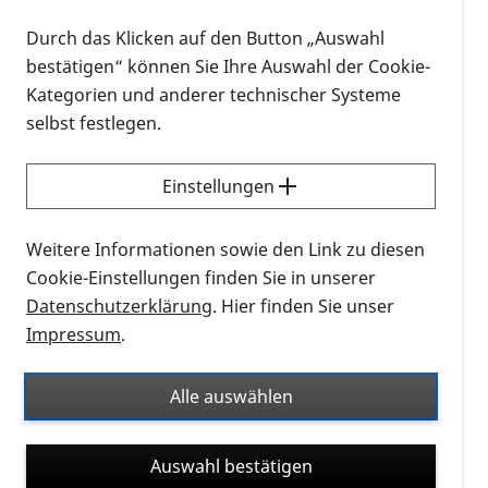
Durch das Klicken auf den Button „Auswahl
bestätigen“ können Sie Ihre Auswahl der Cookie-
Kategorien und anderer technischer Systeme
selbst festlegen.
Einstellungen
Das Ehrenamtscafé ist eine Begegnungsplattform
für ehrenamtlich Aktive in der PRO RETINA und
Weitere Informationen sowie den Link zu diesen
bietet Ihnen die Möglichkeit sich bei einer Tasse
Cookie-Einstellungen finden Sie in unserer
Kaffee/Tee online zu treffen – ganz bequem von
Datenschutzerklärung
. Hier finden Sie unser
zuhause aus.
Impressum
.
Das Thema für das Ehrenamtscafé im Oktober
Alle auswählen
wird noch bekanntgegeben.
Das Ehrenamtscafé wurde im ersten Corona-
Auswahl bestätigen