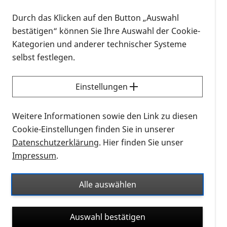
für ein internationales Projekt zur
gentherapeutischen Behandlung frühkindlicher
Durch das Klicken auf den Button „Auswahl
Netzhautdegeneration aufgrund von Mutationen in
bestätigen“ können Sie Ihre Auswahl der Cookie-
dem Gen RPE65.
Kategorien und anderer technischer Systeme
selbst festlegen.
Maßgeblich beteiligt an dem klinischen Phase-I-
Versuch, der in diesem Jahr durchgeführt wird, sind
Einstellungen
[Dr] [Dr] Knut Stieger, [Dr] Markus Preising, [Dr]
Christoph Friedburg und [Prof] [Dr] Birgit Lorenz
Weitere Informationen sowie den Link zu diesen
von der Universitäts-Augenklinik Gießen.
Cookie-Einstellungen finden Sie in unserer
Datenschutzerklärung
. Hier finden Sie unser
Die frühkindliche Netzhautdystrophie aufgrund von
Impressum
.
Mutationen im RPE65-Gen ist eine sehr seltene
Erkrankung, von der schätzungsweise nur etwa 200
Alle auswählen
Menschen in Deutschland betroffen sind.
Die Patienten leiden an schweren
Auswahl bestätigen
Seheinschränkungen schon innerhalb der ersten