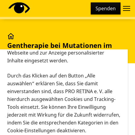
Cookie-Einstellungen
Spenden
Diese Webseite setzt verschiedene Cookies und
Tracking-Tools ein. Dies beinhaltet Cookies und
Tracking-Tools, die für den Betrieb der Webseite
technisch notwendig sind, die zu statistischen
Gentherapie bei Mutationen im RPE65-Gen
Gentherapie bei Mutationen im
Zwecken sowie zur besseren Bedienbarkeit der
RPE65-Gen
Webseite und zur Anzeige personalisierter
Inhalte eingesetzt werden.
Vorlesen
Durch das Klicken auf den Button „Alle
auswählen“ erklären Sie, dass Sie damit
Über eine neue Gentherapie bei
einverstanden sind, dass PRO RETINA e. V. alle
Mutationen im RPE65-Gen berichtet
hierdurch ausgewählten Cookies und Tracking-
"Der Augenspiegel" in seiner
Tools einsetzt. Sie können Ihre Einwilligung
Ausgabe 1/2010
jederzeit mit Wirkung für die Zukunft widerrufen,
indem Sie die entsprechenden Kategorien in den
Wie es dort heißt, laufen derzeit die Vorbereitungen
Cookie-Einstellungen deaktivieren.