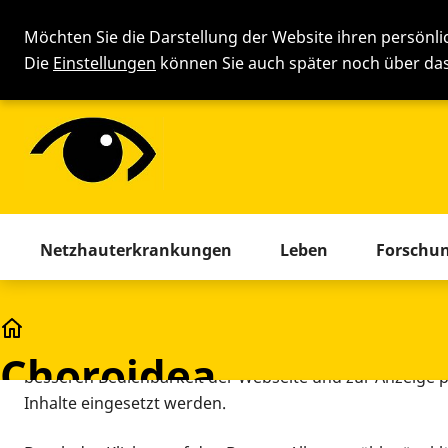
Möchten Sie die Darstellung der Website ihren persönl
Die
Einstellungen
können Sie auch später noch über d
Cookie-Einstellung
Menü mit allen Seiten. Drücken 
Netzhauterkrankungen
Leben
Forschu
Diese Webseite setzt verschiedene Cookies und Tracking
beinhaltet Cookies und Tracking-Tools, die für den Betr
Glossar
technisch notwendig sind, die zu statistischen Zwecken
Choroidea
besseren Bedienbarkeit der Webseite und zur Anzeige p
Inhalte eingesetzt werden.