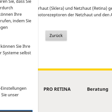
ren Sie, dass Sie
erdurch
Uvea, zwischen Lederhaut (Sklera) und Netzhaut (Retina) ge
 können Ihre
r die Ernährung der Photorezeptoren der Netzhaut und de
rrufen, indem Sie
ngen
Zurück
 können Sie Ihre
r Systeme selbst
-Einstellungen
Forschung
PRO RETINA
Beratung
n Sie unser