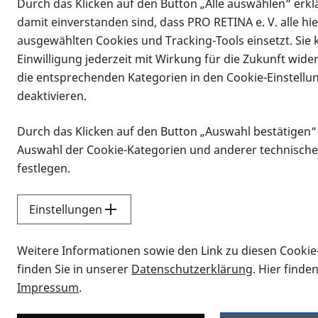
Durch das Klicken auf den Button „Alle auswählen“ erklä
Vorlesen
damit einverstanden sind, dass PRO RETINA e. V. alle hi
Aderhaut (auch: Chorioidea):Teil der 
ausgewählten Cookies und Tracking-Tools einsetzt. Sie
gefäßreichste Schicht des Auges fü
Einwilligung jederzeit mit Wirkung für die Zukunft wide
wesentlich.
die entsprechenden Kategorien in den Cookie-Einstellu
deaktivieren.
Durch das Klicken auf den Button „Auswahl bestätigen“
Auswahl der Cookie-Kategorien und anderer technische
festlegen.
Einstellungen
Sitemap
Weitere Informationen sowie den Link zu diesen Cookie
Netzhauterkrankungen
Leben
finden Sie in unserer
Datenschutzerklärung
. Hier finde
Impressum
.
Gefördert durch: