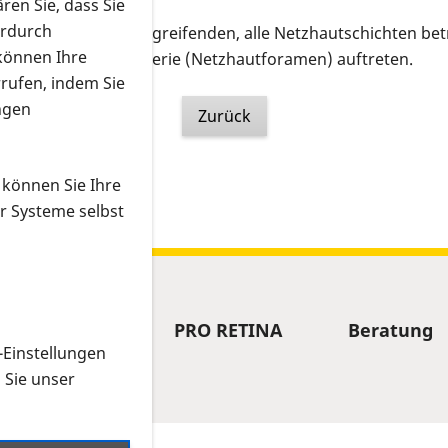
ren Sie, dass Sie
erdurch
in Loch einen durchgreifenden, alle Netzhautschichten be
 können Ihre
der Netzhautperipherie (Netzhautforamen) auftreten.
rrufen, indem Sie
ngen
Zurück
 können Sie Ihre
r Systeme selbst
Forschung
PRO RETINA
Beratung
-Einstellungen
n Sie unser