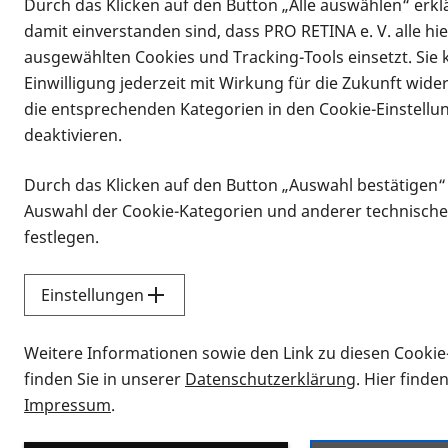
Durch das Klicken auf den Button „Alle auswählen“ erklä
Vorlesen
damit einverstanden sind, dass PRO RETINA e. V. alle hi
ForamenIn der Netzhaut bezeichnet e
ausgewählten Cookies und Tracking-Tools einsetzt. Sie
in der Makula (Makulaforamen) oder 
Einwilligung jederzeit mit Wirkung für die Zukunft wide
die entsprechenden Kategorien in den Cookie-Einstellu
deaktivieren.
Durch das Klicken auf den Button „Auswahl bestätigen“
Auswahl der Cookie-Kategorien und anderer technische
festlegen.
Einstellungen
Sitemap
Netzhauterkrankungen
Leben
Weitere Informationen sowie den Link zu diesen Cookie
finden Sie in unserer
Datenschutzerklärung
. Hier finde
Impressum
.
Gefördert durch: