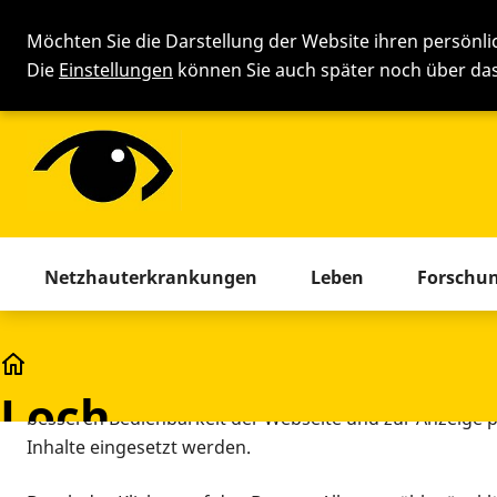
Möchten Sie die Darstellung der Website ihren persönl
Die
Einstellungen
können Sie auch später noch über d
Cookie-Einstellung
Menü mit allen Seiten. Drücken 
Netzhauterkrankungen
Leben
Forschu
Diese Webseite setzt verschiedene Cookies und Tracking
beinhaltet Cookies und Tracking-Tools, die für den Betr
Glossar
technisch notwendig sind, die zu statistischen Zwecken
Loch
besseren Bedienbarkeit der Webseite und zur Anzeige p
Inhalte eingesetzt werden.