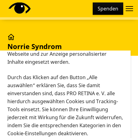
Cookie-Einstellungen
Spenden
Diese Webseite setzt verschiedene Cookies und
Tracking-Tools ein. Dies beinhaltet Cookies und
Tracking-Tools, die für den Betrieb der Webseite
technisch notwendig sind, die zu statistischen
Glossar
Norrie Syndrom
Zwecken sowie zur besseren Bedienbarkeit der
Webseite und zur Anzeige personalisierter
Inhalte eingesetzt werden.
Vorlesen
Seltenes, x-chromosomal vererbtes Syndrom mit
Durch das Klicken auf den Button „Alle
einer angeborenen Netzhautablösung aufgrund von
auswählen“ erklären Sie, dass Sie damit
Mutationen im Norrie-Gen. Schwerhörigkeit und
einverstanden sind, dass PRO RETINA e. V. alle
geistige Fehlentwicklung können in
hierdurch ausgewählten Cookies und Tracking-
unterschiedlichem Ausmaß auftreten. Detaillierte
Tools einsetzt. Sie können Ihre Einwilligung
Informationen unter:
jederzeit mit Wirkung für die Zukunft widerrufen,
indem Sie die entsprechenden Kategorien in den
Zurück
Cookie-Einstellungen deaktivieren.