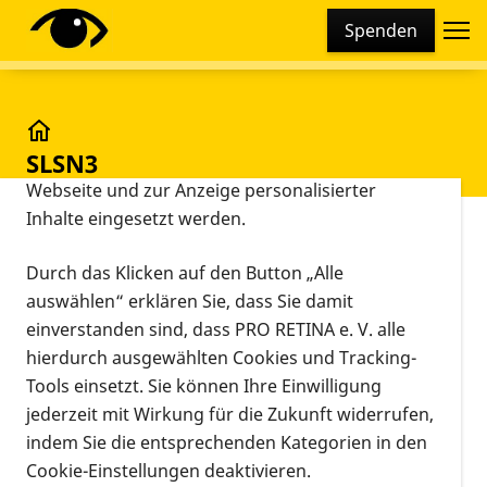
Cookie-Einstellungen
Spenden
Diese Webseite setzt verschiedene Cookies und
Tracking-Tools ein. Dies beinhaltet Cookies und
Tracking-Tools, die für den Betrieb der Webseite
technisch notwendig sind, die zu statistischen
Glossar
SLSN3
Zwecken sowie zur besseren Bedienbarkeit der
Webseite und zur Anzeige personalisierter
Inhalte eingesetzt werden.
Vorlesen
nicht mehr gültiges Gen-Symbol, identisch mit
Durch das Klicken auf den Button „Alle
NPHP3
auswählen“ erklären Sie, dass Sie damit
einverstanden sind, dass PRO RETINA e. V. alle
Zurück
hierdurch ausgewählten Cookies und Tracking-
Tools einsetzt. Sie können Ihre Einwilligung
jederzeit mit Wirkung für die Zukunft widerrufen,
indem Sie die entsprechenden Kategorien in den
Cookie-Einstellungen deaktivieren.