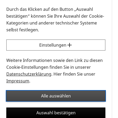
Durch das Klicken auf den Button „Auswahl
Den biologischen Grundlagen des Sehens auf der
Spur: Tübinger Neurowissenschaftler erforschen
bestätigen“ können Sie Ihre Auswahl der Cookie-
die „Arbeitsteilung“ in der Netzhaut.
Kategorien und anderer technischer Systeme
selbst festlegen.
Was wir sehen, wird nicht erst im Gehirn verarbeitet.
Bereits in der Netzhaut sind zahlreiche verschiedene
Zelltypen dafür verantwortlich, visuell
Einstellungen
Wahrgenommenes in seine Komponenten zu
zerlegen und diese auf verschiedenen Kanälen an
Weitere Informationen sowie den Link zu diesen
das Gehirn weiterzuleiten. Dabei spielen die
Cookie-Einstellungen finden Sie in unserer
sogenannten Bipolarzellen eine zentrale Rolle, denn
Datenschutzerklärung
. Hier finden Sie unser
sie verarbeiten die Reize aus den lichtempfindlichen
Impressum
.
Zellen des Auges als erstes. Ihre Arbeitsweise haben
Tübinger Neurowissenschaftler nun in einer Studie
Alle auswählen
detailliert untersucht, die am Mittwoch im
Fachmagazin
Nature
veröffentlicht wird.
Auswahl bestätigen