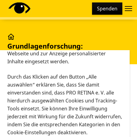
Cookie-Einstellungen
Spenden
Diese Webseite setzt verschiedene Cookies und
Tracking-Tools ein. Dies beinhaltet Cookies und
Tracking-Tools, die für den Betrieb der Webseite
technisch notwendig sind, die zu statistischen
Grundlagenforschung: Arbeitsteilung in der Netzha
Grundlagenforschung:
Zwecken sowie zur besseren Bedienbarkeit der
Arbeitsteilung in der Netzhaut
Webseite und zur Anzeige personalisierter
Inhalte eingesetzt werden.
Vorlesen
Durch das Klicken auf den Button „Alle
Newsletter zum Anhören
auswählen“ erklären Sie, dass Sie damit
einverstanden sind, dass PRO RETINA e. V. alle
hierdurch ausgewählten Cookies und Tracking-
00:00
06:18
Tools einsetzt. Sie können Ihre Einwilligung
jederzeit mit Wirkung für die Zukunft widerrufen,
indem Sie die entsprechenden Kategorien in den
Wie arbeiten Bipolarzellen in der
Cookie-Einstellungen deaktivieren.
retinalen "Schalttafel"?