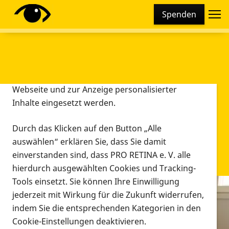
Cookie-Einstellungen
Spenden
Diese Webseite setzt verschiedene Cookies und
Tracking-Tools ein. Dies beinhaltet Cookies und
Tracking-Tools, die für den Betrieb der Webseite
technisch notwendig sind, die zu statistischen
Zwecken sowie zur besseren Bedienbarkeit der
Webseite und zur Anzeige personalisierter
Inhalte eingesetzt werden.
Durch das Klicken auf den Button „Alle
auswählen“ erklären Sie, dass Sie damit
einverstanden sind, dass PRO RETINA e. V. alle
hierdurch ausgewählten Cookies und Tracking-
Tools einsetzt. Sie können Ihre Einwilligung
jederzeit mit Wirkung für die Zukunft widerrufen,
Infomaterial
indem Sie die entsprechenden Kategorien in den
Infomaterial
Cookie-Einstellungen deaktivieren.