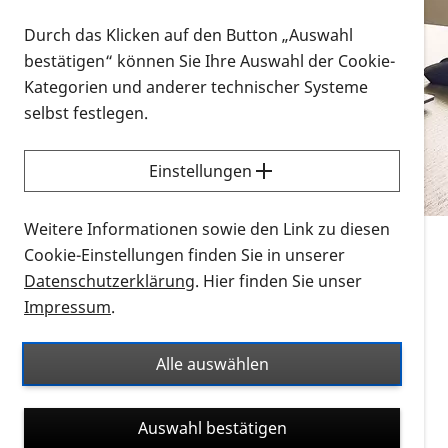
Vorlesen
Durch das Klicken auf den Button „Auswahl
bestätigen“ können Sie Ihre Auswahl der Cookie-
Alle Infomaterialien in verschiedenen
Kategorien und anderer technischer Systeme
Formaten an einem Ort
selbst festlegen.
Sie möchten wissen, wie Sie nach Infonmaterial
suchen und dieses bestellen bzw. herunterladen
Einstellungen
können? Schauen Sie sich die
Erklärvideos zum
Thema Infomaterial auf der PRO RETINA-Website
Weitere Informationen sowie den Link zu diesen
für blinde und sehbehinderte Menschen an.
Cookie-Einstellungen finden Sie in unserer
Datenschutzerklärung
. Hier finden Sie unser
Auf dieser Seite finden Sie sämtliches Infomaterial
Impressum
.
der PRO RETINA in all seinen Formaten an einem
Ort. Nutzen Sie den Formatfilter, um ausschließlich
Alle auswählen
nach Flyern und Broschüren, Audios oder Videos zu
suchen. Die meisten Flyer und Broschüren werden in
Auswahl bestätigen
verschiedenen Formaten angeboten: zur