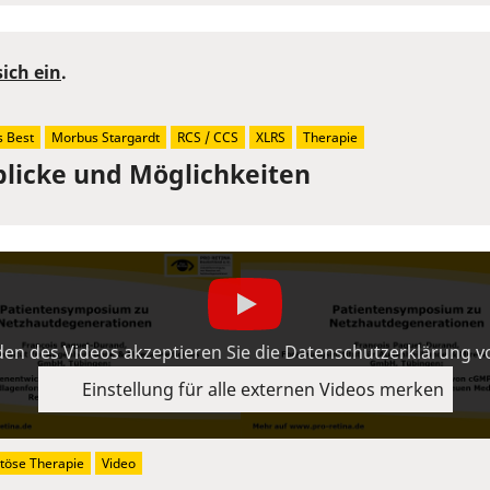
sich ein
.
 Best
Morbus Stargardt
RCS / CCS
XLRS
Therapie
blicke und Möglichkeiten
en des Videos akzeptieren Sie die Datenschutzerklärung 
Einstellung für alle externen Videos merken
öse Therapie
Video