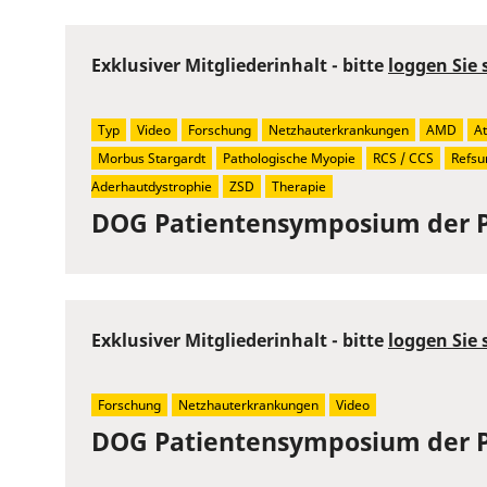
Exklusiver Mitgliederinhalt - bitte
loggen Sie 
Typ
Video
Forschung
Netzhauterkrankungen
AMD
At
Morbus Stargardt
Pathologische Myopie
RCS / CCS
Refs
Aderhautdystrophie
ZSD
Therapie
DOG Patientensymposium der 
Exklusiver Mitgliederinhalt - bitte
loggen Sie 
Forschung
Netzhauterkrankungen
Video
DOG Patientensymposium der 