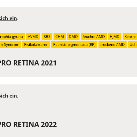
sich ein
.
rophia gyrata
AVMD
BBS
CHM
DMÖ
feuchte AMD
HJMD
Kearns
um-Syndrom
Risikofaktoren
Retinitis pigmentosa (RP)
trockene AMD
Ush
PRO RETINA 2021
sich ein
.
PRO RETINA 2022