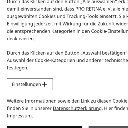
Durch das Klicken auf den Button „Alle auswählen“ erklä
damit einverstanden sind, dass PRO RETINA e. V. alle hi
ausgewählten Cookies und Tracking-Tools einsetzt. Sie
Einwilligung jederzeit mit Wirkung für die Zukunft wide
die entsprechenden Kategorien in den Cookie-Einstellu
deaktivieren.
Durch das Klicken auf den Button „Auswahl bestätigen“
Infomaterial
Auswahl der Cookie-Kategorien und anderer technische
Infomaterial
festlegen.
Einstellungen
Vorlesen
Weitere Informationen sowie den Link zu diesen Cookie
Alle Infomaterialien
finden Sie in unserer
Datenschutzerklärung
. Hier finde
Impressum
.
Sie möchten wissen, wie Sie nach Inf
Erklärvideos zum Thema Infomateri