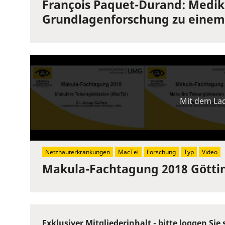
François Paquet-Durand: Medi
Grundlagenforschung zu einem 
Mit dem Lad
Netzhauterkrankungen
MacTel
Forschung
Typ
Video
Makula-Fachtagung 2018 Götting
Exklusiver Mitgliederinhalt - bitte
loggen Sie 