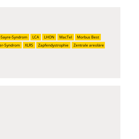
-Sayre-Syndrom
LCA
LHON
MacTel
Morbus Best
er-Syndrom
XLRS
Zapfendystrophie
Zentrale areoläre 