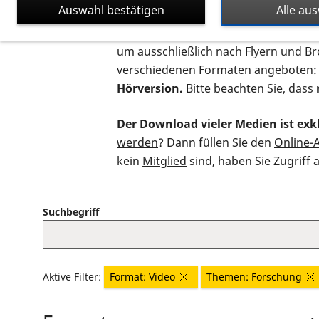
Auswahl bestätigen
Alle au
Auf dieser Seite finden Sie sämtliche
um ausschließlich nach Flyern und B
verschiedenen Formaten angeboten:
Hörversion.
Bitte beachten Sie, dass
Der Download vieler Medien ist exkl
werden
? Dann füllen Sie den
Online-
kein
Mitglied
sind, haben Sie Zugriff 
Suchbegriff
Aktive Filter:
Format: Video
Themen: Forschung