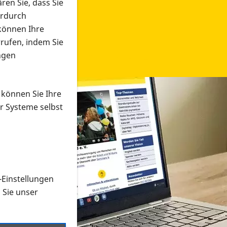
ren Sie, dass Sie
erdurch
 können Ihre
rrufen, indem Sie
ngen
 können Sie Ihre
r Systeme selbst
-Einstellungen
 in verschiedenen Formaten an e
n Sie unser
onmaterial suchen und dieses bestellen bzw. herunterladen
al auf der PRO RETINA-Website für blinde und sehbehi