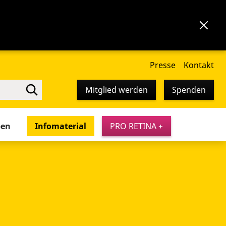
Presse
Kontakt
Mitglied werden
Spenden
pen
Infomaterial
PRO RETINA +