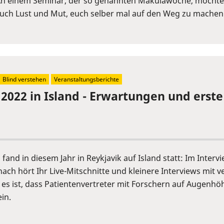
An einem Seminar, der so genannten Makulawoche, möchten 
 auch Lust und Mut, euch selber mal auf den Weg zu machen.
Blind verstehen
Veranstaltungsberichte
 2022 in Island - Erwartungen und erst
fand in diesem Jahr in Reykjavik auf Island statt: Im Inter
ch hört Ihr Live-Mitschnitte und kleinere Interviews mit 
 es ist, dass Patientenvertreter mit Forschern auf Augen
in.