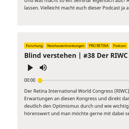
Und was macht so ein Seminar eigentlich aus? 
to
lassen. Vielleicht macht euch dieser Podcast ja
show
volume
slider.
Forschung
Netzhauterkrankungen
PRO RETINA
Podcast
Blind verstehen | #38 Der RIWC
Press
00:00
Enter
or
Der Retina International World Congress (RIWC) 
Space
Erwartungen an diesen Kongress und direkt dana
to
deutlich den Optimismus durch und wie wichtig
show
hörenswert und man möchte gerne mit dabei se
volume
slider.