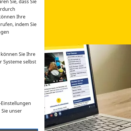
ren Sie, dass Sie
erdurch
 können Ihre
rrufen, indem Sie
ngen
 können Sie Ihre
r Systeme selbst
-Einstellungen
 in verschiedenen Formaten an e
n Sie unser
onmaterial suchen und dieses bestellen bzw. herunterladen
al auf der PRO RETINA-Website für blinde und sehbehi