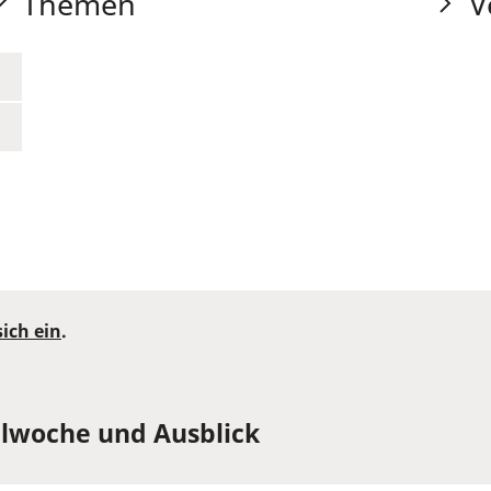
Themen
V
sich ein
.
alwoche und Ausblick