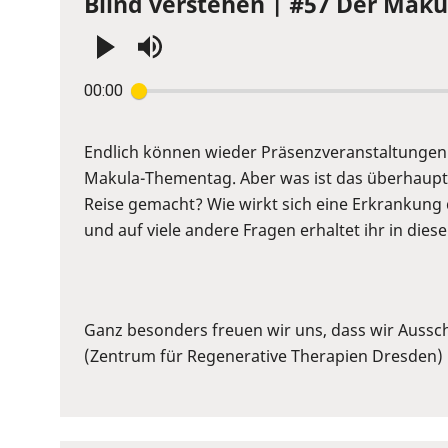
Blind verstehen | #57 Der Maku
Press
00:00
Enter
or
Space
Endlich können wieder Präsenzveranstaltungen 
to
Makula-Thementag. Aber was ist das überhaupt
show
Reise gemacht? Wie wirkt sich eine Erkrankung
volume
und auf viele andere Fragen erhaltet ihr in dies
slider.
Ganz besonders freuen wir uns, dass wir Ausschn
(Zentrum für Regenerative Therapien Dresden) 