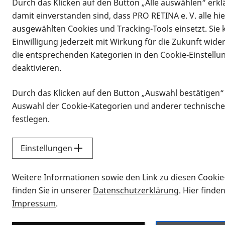
Durch das Klicken auf den Button „Alle auswählen“ erklä
damit einverstanden sind, dass PRO RETINA e. V. alle hi
ausgewählten Cookies und Tracking-Tools einsetzt. Sie
Einwilligung jederzeit mit Wirkung für die Zukunft wide
die entsprechenden Kategorien in den Cookie-Einstellu
deaktivieren.
Durch das Klicken auf den Button „Auswahl bestätigen“
Infomaterial
Auswahl der Cookie-Kategorien und anderer technische
Infomaterial
festlegen.
Einstellungen
Vorlesen
Weitere Informationen sowie den Link zu diesen Cookie
Alle Infomaterialien
finden Sie in unserer
Datenschutzerklärung
. Hier finde
Impressum
.
Sie möchten wissen, wie Sie nach Inf
Erklärvideos zum Thema Infomateri