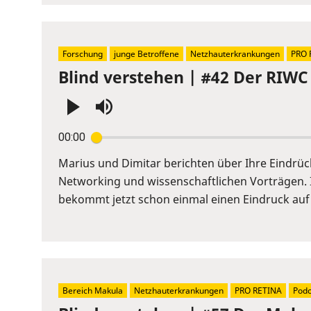
Forschung
junge Betroffene
Netzhauterkrankungen
PRO 
Blind verstehen | #42 Der RIWC 
Press
00:00
Enter
or
Marius und Dimitar berichten über Ihre Eindrü
Space
Networking und wissenschaftlichen Vorträgen. 
to
bekommt jetzt schon einmal einen Eindruck auf
show
volume
slider.
Bereich Makula
Netzhauterkrankungen
PRO RETINA
Podc