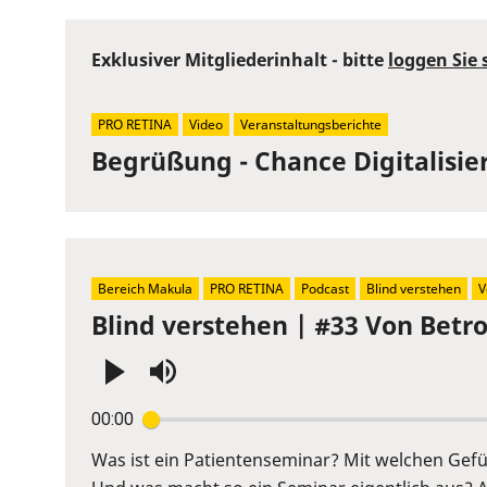
Exklusiver Mitgliederinhalt - bitte
loggen Sie 
PRO RETINA
Video
Veranstaltungsberichte
Begrüßung - Chance Digitalisie
Bereich Makula
PRO RETINA
Podcast
Blind verstehen
V
Blind verstehen | #33 Von Betr
Press
00:00
Enter
or
Was ist ein Patientenseminar? Mit welchen Ge
Space