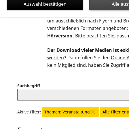
Auswahl bestätigen
Alle au
Auf dieser Seite finden Sie sämtliche
um ausschließlich nach Flyern und B
verschiedenen Formaten angeboten:
Hörversion.
Bitte beachten Sie, dass
Der Download vieler Medien ist exkl
werden
? Dann füllen Sie den
Online-
kein
Mitglied
sind, haben Sie Zugriff 
Suchbegriff
Aktive Filter:
Themen: Veranstaltung
Alle Filter en