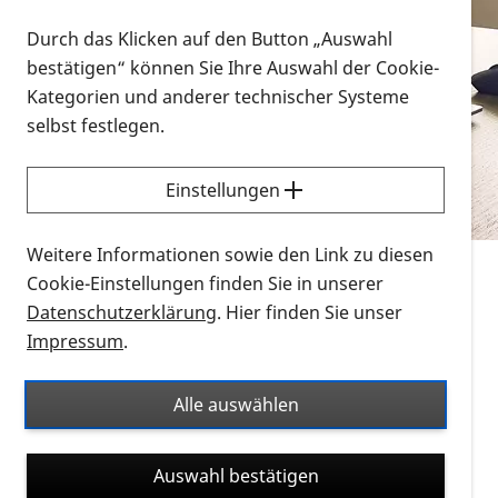
Vorlesen
Durch das Klicken auf den Button „Auswahl
bestätigen“ können Sie Ihre Auswahl der Cookie-
Alle Infomaterialien in verschiedenen
Kategorien und anderer technischer Systeme
Formaten an einem Ort
selbst festlegen.
Sie möchten wissen, wie Sie nach Infonmaterial
suchen und dieses bestellen bzw. herunterladen
Einstellungen
können? Schauen Sie sich die
Erklärvideos zum
Thema Infomaterial auf der PRO RETINA-Website
Weitere Informationen sowie den Link zu diesen
für blinde und sehbehinderte Menschen an.
Cookie-Einstellungen finden Sie in unserer
Datenschutzerklärung
. Hier finden Sie unser
Auf dieser Seite finden Sie sämtliches Infomaterial
Impressum
.
der PRO RETINA in all seinen Formaten an einem
Ort. Nutzen Sie den Formatfilter, um ausschließlich
Alle auswählen
nach Flyern und Broschüren, Audios oder Videos zu
suchen. Die meisten Flyer und Broschüren werden in
Auswahl bestätigen
verschiedenen Formaten angeboten: zur