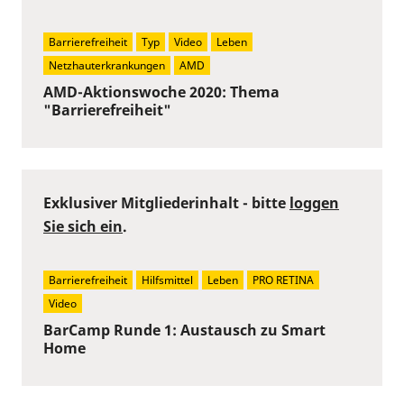
Barrierefreiheit
Typ
Video
Leben
Netzhauterkrankungen
AMD
AMD-Aktionswoche 2020: Thema
"Barrierefreiheit"
Exklusiver Mitgliederinhalt - bitte
loggen
Sie sich ein
.
Barrierefreiheit
Hilfsmittel
Leben
PRO RETINA
Video
BarCamp Runde 1: Austausch zu Smart
Home