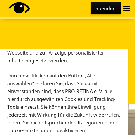
Cookie-Einstellungen
Spenden
Diese Webseite setzt verschiedene Cookies und
Tracking-Tools ein. Dies beinhaltet Cookies und
Tracking-Tools, die für den Betrieb der Webseite
technisch notwendig sind, die zu statistischen
Zwecken sowie zur besseren Bedienbarkeit der
Webseite und zur Anzeige personalisierter
Inhalte eingesetzt werden.
Durch das Klicken auf den Button „Alle
auswählen“ erklären Sie, dass Sie damit
einverstanden sind, dass PRO RETINA e. V. alle
hierdurch ausgewählten Cookies und Tracking-
Tools einsetzt. Sie können Ihre Einwilligung
jederzeit mit Wirkung für die Zukunft widerrufen,
Infomaterial
indem Sie die entsprechenden Kategorien in den
Infomaterial
Cookie-Einstellungen deaktivieren.