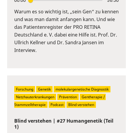
00:00
38:50
Warum es so wichtig ist, „sein Gen“ zu kennen
und was man damit anfangen kann. Und wie
das Patientenregister der PRO RETINA
Deutschland e. V. dabei eine Hilfe ist. Prof. Dr.
Ullrich Kellner und Dr. Sandra Jansen im
Interview.
Forschung
Genetik
molekulargenetische Diagnostik
Netzhauterkrankungen
Prävention
Gentherapie / 
Stammzelltherapie
Podcast
Blind verstehen
Blind verstehen | #27 Humangenetik (Teil
1)