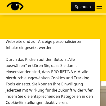
Cookie-Einstellungen
Spenden
Diese Webseite setzt verschiedene Cookies und
Tracking-Tools ein. Dies beinhaltet Cookies und
Tracking-Tools, die für den Betrieb der Webseite
technisch notwendig sind, die zu statistischen
Zwecken sowie zur besseren Bedienbarkeit der
Webseite und zur Anzeige personalisierter
Inhalte eingesetzt werden.
Durch das Klicken auf den Button „Alle
auswählen“ erklären Sie, dass Sie damit
einverstanden sind, dass PRO RETINA e. V. alle
hierdurch ausgewählten Cookies und Tracking-
Tools einsetzt. Sie können Ihre Einwilligung
jederzeit mit Wirkung für die Zukunft widerrufen,
Infomaterial
indem Sie die entsprechenden Kategorien in den
Infomaterial
Cookie-Einstellungen deaktivieren.