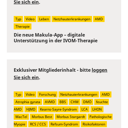
Sie sich ein
.
Typ
Video
Leben
Netzhauterkrankungen
AMD
Therapie
Die neue Makula-App – digitale
Unterstützung in der IVOM-Therapie
Exklusiver Mitgliederinhalt - bitte
loggen
Sie sich ein
.
Typ
Video
Forschung
Netzhauterkrankungen
AMD
Atrophia gyrata
AVMD
BBS
CHM
DMÖ
feuchte 
AMD
HJMD
Kearns-Sayre-Syndrom
LCA
LHON
MacTel
Morbus Best
Morbus Stargardt
Pathologische 
Myopie
RCS / CCS
Refsum-Syndrom
Risikofaktoren