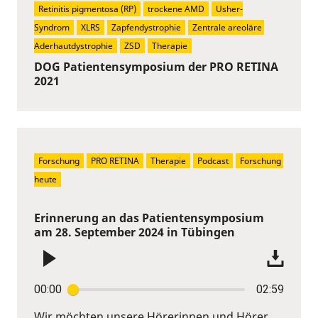
Retinitis pigmentosa (RP)
trockene AMD
Usher-
Syndrom
XLRS
Zapfendystrophie
Zentrale areoläre 
Aderhautdystrophie
ZSD
Therapie
DOG Patientensymposium der PRO RETINA
2021
Forschung
PRO RETINA
Therapie
Podcast
Forschung 
heute
Erinnerung an das Patientensymposium
am 28. September 2024 in Tübingen
00:00
02:59
Wir möchten unsere Hörerinnen und Hörer