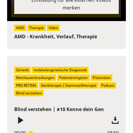
merken
AMD
Therapie
Video
AMD - Krankheit, Verlauf, Therapie
Genetik
molekulargenetische Diagnostik
Netzhauterkrankungen
Patientenregister
Prävention
PRO RETINA
Gentherapie / Stammzelltherapie
Podcast
Blind verstehen
Blind verstehen | #10 Kenne dein Gen