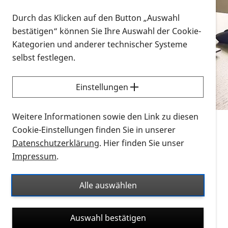
Vorlesen
Durch das Klicken auf den Button „Auswahl
bestätigen“ können Sie Ihre Auswahl der Cookie-
Alle Infomaterialien in verschiedenen
Kategorien und anderer technischer Systeme
Formaten an einem Ort
selbst festlegen.
Sie möchten wissen, wie Sie nach Infonmaterial
suchen und dieses bestellen bzw. herunterladen
Einstellungen
können? Schauen Sie sich die
Erklärvideos zum
Thema Infomaterial auf der PRO RETINA-Website
Weitere Informationen sowie den Link zu diesen
für blinde und sehbehinderte Menschen an.
Cookie-Einstellungen finden Sie in unserer
Datenschutzerklärung
. Hier finden Sie unser
Auf dieser Seite finden Sie sämtliches Infomaterial
Impressum
.
der PRO RETINA in all seinen Formaten an einem
Ort. Nutzen Sie den Formatfilter, um ausschließlich
Alle auswählen
nach Flyern und Broschüren, Audios oder Videos zu
suchen. Die meisten Flyer und Broschüren werden in
Auswahl bestätigen
verschiedenen Formaten angeboten: zur