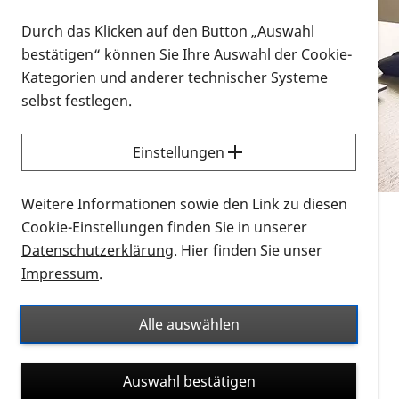
Vorlesen
Durch das Klicken auf den Button „Auswahl
bestätigen“ können Sie Ihre Auswahl der Cookie-
Alle Infomaterialien in verschiedenen
Kategorien und anderer technischer Systeme
Formaten an einem Ort
selbst festlegen.
Sie möchten wissen, wie Sie nach Infonmaterial
suchen und dieses bestellen bzw. herunterladen
Einstellungen
können? Schauen Sie sich die
Erklärvideos zum
Thema Infomaterial auf der PRO RETINA-Website
Weitere Informationen sowie den Link zu diesen
für blinde und sehbehinderte Menschen an.
Cookie-Einstellungen finden Sie in unserer
Datenschutzerklärung
. Hier finden Sie unser
Auf dieser Seite finden Sie sämtliches Infomaterial
Impressum
.
der PRO RETINA in all seinen Formaten an einem
Ort. Nutzen Sie den Formatfilter, um ausschließlich
Alle auswählen
nach Flyern und Broschüren, Audios oder Videos zu
suchen. Die meisten Flyer und Broschüren werden in
Auswahl bestätigen
verschiedenen Formaten angeboten: zur