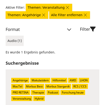
Aktive Filter:
Themen: Veranstaltung
Themen: Angehörige
Alle Filter entfernen
Filter
Format
Audio (1)
Es wurde 1 Ergebnis gefunden.
Suchergebnisse
Angehörige
Makulaödem
Hilfsmittel
AMD
LHON
MacTel
Morbus Best
Morbus Stargardt
RCS / CCS
PRO RETINA
Therapie
Podcast
Forschung heute
Veranstaltung
Hybrid