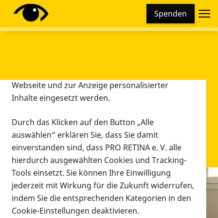
Cookie-Einstellungen
Spenden
Diese Webseite setzt verschiedene Cookies und
Tracking-Tools ein. Dies beinhaltet Cookies und
Tracking-Tools, die für den Betrieb der Webseite
technisch notwendig sind, die zu statistischen
Zwecken sowie zur besseren Bedienbarkeit der
Webseite und zur Anzeige personalisierter
Inhalte eingesetzt werden.
Durch das Klicken auf den Button „Alle
auswählen“ erklären Sie, dass Sie damit
einverstanden sind, dass PRO RETINA e. V. alle
hierdurch ausgewählten Cookies und Tracking-
Tools einsetzt. Sie können Ihre Einwilligung
jederzeit mit Wirkung für die Zukunft widerrufen,
Infomaterial
indem Sie die entsprechenden Kategorien in den
Infomaterial
Cookie-Einstellungen deaktivieren.