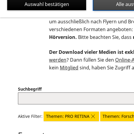
Auswahl bestätigen
Alle au
Auf dieser Seite finden Sie sämtliche
um ausschließlich nach Flyern und B
verschiedenen Formaten angeboten:
Hörversion.
Bitte beachten Sie, dass
Der Download vieler Medien ist exkl
werden
? Dann füllen Sie den
Online-
kein
Mitglied
sind, haben Sie Zugriff 
Suchbegriff
Aktive Filter:
Themen: PRO RETINA
Themen: Forsc