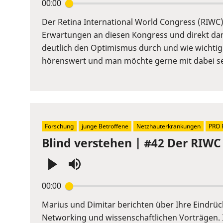
00:00
Enter
or
Der Retina International World Congress (RIWC) 
Space
Erwartungen an diesen Kongress und direkt dana
to
deutlich den Optimismus durch und wie wichtig
show
hörenswert und man möchte gerne mit dabei se
volume
slider.
Forschung
junge Betroffene
Netzhauterkrankungen
PRO 
Blind verstehen | #42 Der RIWC 
Press
00:00
Enter
or
Marius und Dimitar berichten über Ihre Eindrü
Space
Networking und wissenschaftlichen Vorträgen. 