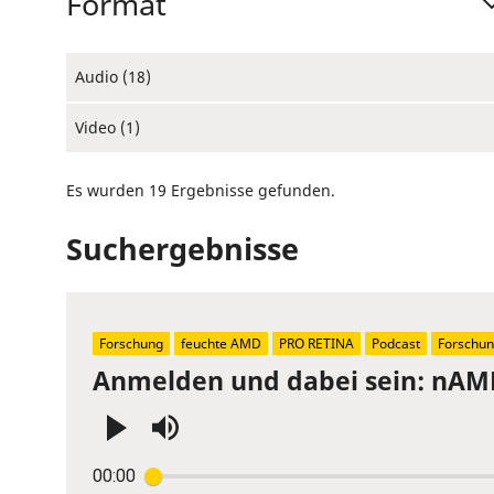
Format
Audio (18)
Video (1)
Es wurden 19 Ergebnisse gefunden.
Suchergebnisse
Forschung
feuchte AMD
PRO RETINA
Podcast
Forschun
Anmelden und dabei sein: nAMD
Press
00:00
Enter