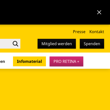
Presse
Kontakt
Mitglied werden
Spenden
pen
Infomaterial
PRO RETINA +