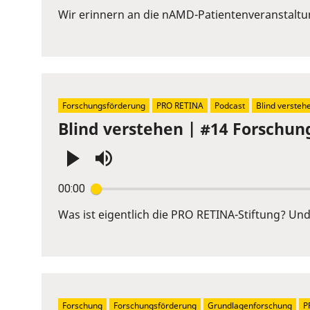
or
Wir erinnern an die nAMD-Patientenveranstaltung
Space
to
show
volume
slider.
Forschungsförderung
PRO RETINA
Podcast
Blind versteh
Blind verstehen | #14 Forschun
Press
00:00
Enter
or
Was ist eigentlich die PRO RETINA-Stiftung? Und 
Space
to
show
volume
slider.
Forschung
Forschungsförderung
Grundlagenforschung
P