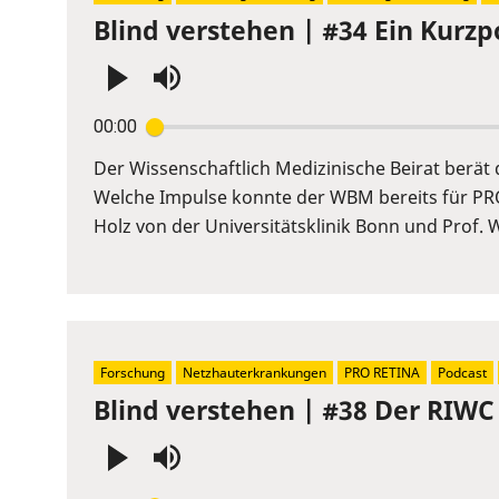
Blind verstehen | #34 Ein Kurzp
Press
00:00
Enter
or
Der Wissenschaftlich Medizinische Beirat berä
Space
Welche Impulse konnte der WBM bereits für PR
to
Holz von der Universitätsklinik Bonn und Prof. 
show
volume
slider.
Forschung
Netzhauterkrankungen
PRO RETINA
Podcast
Blind verstehen | #38 Der RIWC
Press