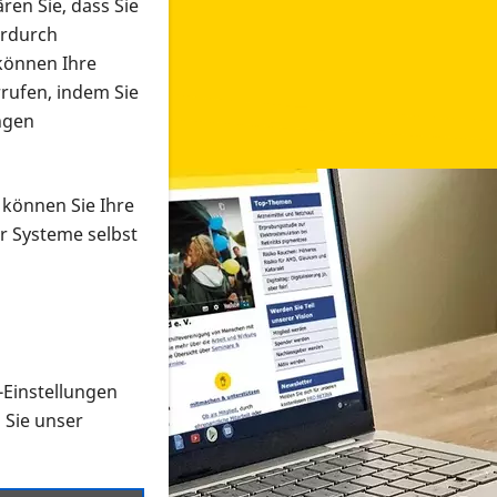
ren Sie, dass Sie
erdurch
 können Ihre
rrufen, indem Sie
ngen
 können Sie Ihre
r Systeme selbst
-Einstellungen
 in verschiedenen Formaten an e
n Sie unser
onmaterial suchen und dieses bestellen bzw. herunterladen
al auf der PRO RETINA-Website für blinde und sehbehi