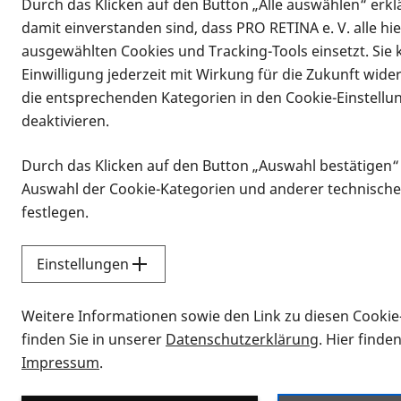
Durch das Klicken auf den Button „Alle auswählen“ erklä
damit einverstanden sind, dass PRO RETINA e. V. alle hi
ausgewählten Cookies und Tracking-Tools einsetzt. Sie
Einwilligung jederzeit mit Wirkung für die Zukunft wide
die entsprechenden Kategorien in den Cookie-Einstellu
deaktivieren.
Durch das Klicken auf den Button „Auswahl bestätigen“
Infomaterial
Auswahl der Cookie-Kategorien und anderer technische
Infomaterial
festlegen.
Einstellungen
Vorlesen
Weitere Informationen sowie den Link zu diesen Cookie
Alle Infomaterialien
finden Sie in unserer
Datenschutzerklärung
. Hier finde
Impressum
.
Sie möchten wissen, wie Sie nach Inf
Erklärvideos zum Thema Infomateri