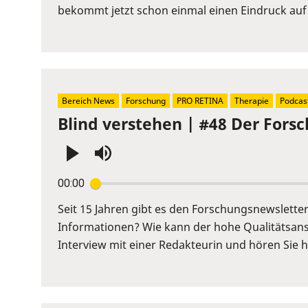
to
bekommt jetzt schon einmal einen Eindruck auf
show
volume
slider.
Bereich News
Forschung
PRO RETINA
Therapie
Podcas
Blind verstehen | #48 Der Fors
Press
00:00
Enter
or
Seit 15 Jahren gibt es den Forschungsnewslett
Space
Informationen? Wie kann der hohe Qualitätsans
to
Interview mit einer Redakteurin und hören Sie hi
show
volume
slider.