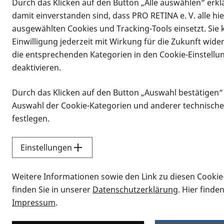
Durch das Klicken auf den Button „Alle auswählen“ erklä
damit einverstanden sind, dass PRO RETINA e. V. alle hi
ausgewählten Cookies und Tracking-Tools einsetzt. Sie
Einwilligung jederzeit mit Wirkung für die Zukunft wide
die entsprechenden Kategorien in den Cookie-Einstellu
deaktivieren.
Durch das Klicken auf den Button „Auswahl bestätigen“
Infomaterial
Auswahl der Cookie-Kategorien und anderer technische
Infomaterial
festlegen.
Einstellungen
Vorlesen
Weitere Informationen sowie den Link zu diesen Cookie
Alle Infomaterialien
finden Sie in unserer
Datenschutzerklärung
. Hier finde
Impressum
.
Sie möchten wissen, wie Sie nach Inf
Erklärvideos zum Thema Infomateri