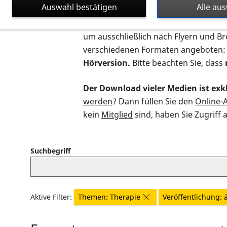
Auswahl bestätigen
Alle au
Auf dieser Seite finden Sie sämtliche
um ausschließlich nach Flyern und B
verschiedenen Formaten angeboten:
Hörversion.
Bitte beachten Sie, dass
Der Download vieler Medien ist exkl
werden
? Dann füllen Sie den
Online-
kein
Mitglied
sind, haben Sie Zugriff 
Suchbegriff
Aktive Filter:
Themen: Therapie
Veröffentlichung: ä