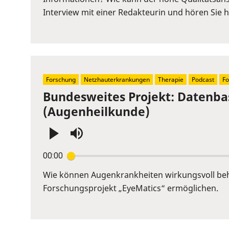
to
Interview mit einer Redakteurin und hören Sie hi
show
volume
slider.
Forschung
Netzhauterkrankungen
Therapie
Podcast
Fo
Bundesweites Projekt: Datenba
(Augenheilkunde)
Press
00:00
Enter
or
Wie können Augenkrankheiten wirkungsvoll beha
Space
Forschungsprojekt „EyeMatics“ ermöglichen.
to
show
volume