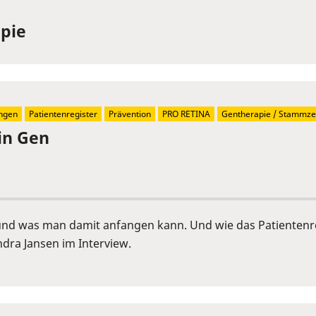
apie
ngen
Patientenregister
Prävention
PRO RETINA
Gentherapie / Stammzel
in Gen
 und was man damit anfangen kann. Und wie das Patientenre
Sandra Jansen im Interview.