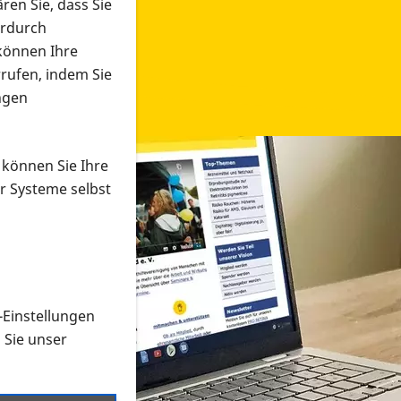
ren Sie, dass Sie
erdurch
 können Ihre
rrufen, indem Sie
ngen
 können Sie Ihre
r Systeme selbst
-Einstellungen
 in verschiedenen Formaten an e
n Sie unser
onmaterial suchen und dieses bestellen bzw. herunterladen
al auf der PRO RETINA-Website für blinde und sehbehi