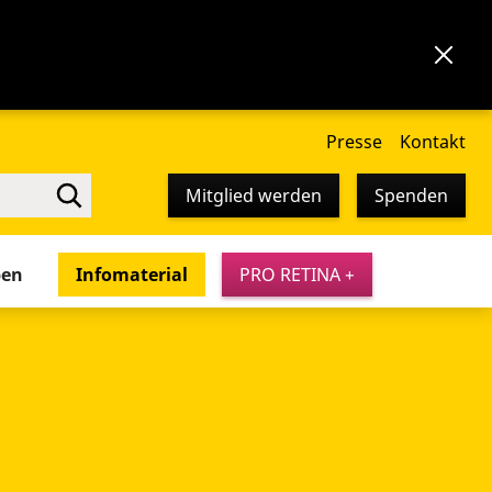
Presse
Kontakt
Mitglied werden
Spenden
pen
Infomaterial
PRO RETINA +