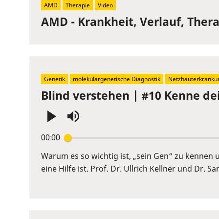
AMD
Therapie
Video
AMD - Krankheit, Verlauf, Ther
Genetik
molekulargenetische Diagnostik
Netzhauterkranku
Blind verstehen | #10 Kenne de
Press
00:00
Enter
or
Warum es so wichtig ist, „sein Gen“ zu kennen
Space
eine Hilfe ist. Prof. Dr. Ullrich Kellner und Dr. 
to
show
volume
slider.