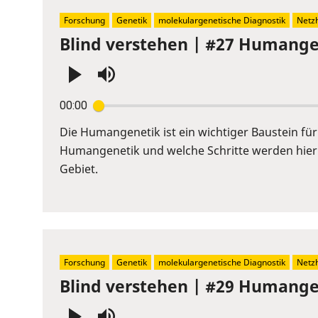
Forschung
Genetik
molekulargenetische Diagnostik
Netz
Blind verstehen | #27 Humangen
Press
00:00
Enter
or
Die Humangenetik ist ein wichtiger Baustein fü
Space
Humangenetik und welche Schritte werden hier 
to
Gebiet.
show
volume
slider.
Forschung
Genetik
molekulargenetische Diagnostik
Netz
Blind verstehen | #29 Humangen