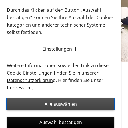
Vorlesen
Durch das Klicken auf den Button „Auswahl
bestätigen“ können Sie Ihre Auswahl der Cookie-
Alle Infomaterialien in verschiedenen
Kategorien und anderer technischer Systeme
Formaten an einem Ort
selbst festlegen.
Sie möchten wissen, wie Sie nach Infonmaterial
suchen und dieses bestellen bzw. herunterladen
Einstellungen
können? Schauen Sie sich die
Erklärvideos zum
Thema Infomaterial auf der PRO RETINA-Website
Weitere Informationen sowie den Link zu diesen
für blinde und sehbehinderte Menschen an.
Cookie-Einstellungen finden Sie in unserer
Datenschutzerklärung
. Hier finden Sie unser
Auf dieser Seite finden Sie sämtliches Infomaterial
Impressum
.
der PRO RETINA in all seinen Formaten an einem
Ort. Nutzen Sie den Formatfilter, um ausschließlich
Alle auswählen
nach Flyern und Broschüren, Audios oder Videos zu
suchen. Die meisten Flyer und Broschüren werden in
Auswahl bestätigen
verschiedenen Formaten angeboten: zur