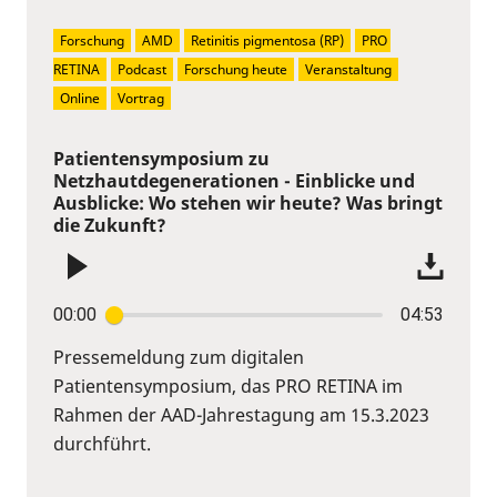
Forschung
AMD
Retinitis pigmentosa (RP)
PRO 
RETINA
Podcast
Forschung heute
Veranstaltung
Online
Vortrag
Patientensymposium zu
Netzhautdegenerationen - Einblicke und
Ausblicke: Wo stehen wir heute? Was bringt
die Zukunft?
00:00
04:53
Pressemeldung zum digitalen
Patientensymposium, das PRO RETINA im
Rahmen der AAD-Jahrestagung am 15.3.2023
durchführt.