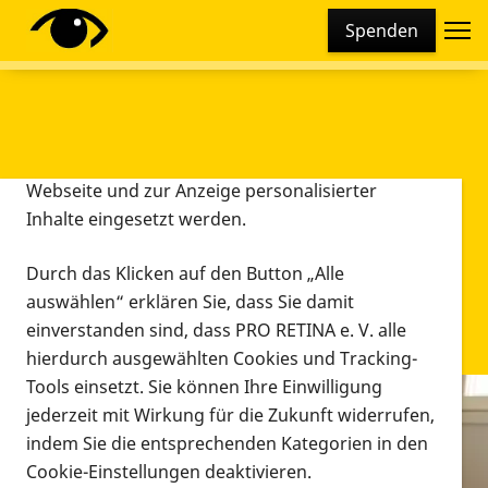
Cookie-Einstellungen
Spenden
Diese Webseite setzt verschiedene Cookies und
Tracking-Tools ein. Dies beinhaltet Cookies und
Tracking-Tools, die für den Betrieb der Webseite
technisch notwendig sind, die zu statistischen
Zwecken sowie zur besseren Bedienbarkeit der
Webseite und zur Anzeige personalisierter
Inhalte eingesetzt werden.
Durch das Klicken auf den Button „Alle
auswählen“ erklären Sie, dass Sie damit
einverstanden sind, dass PRO RETINA e. V. alle
hierdurch ausgewählten Cookies und Tracking-
Tools einsetzt. Sie können Ihre Einwilligung
jederzeit mit Wirkung für die Zukunft widerrufen,
Infomaterial
indem Sie die entsprechenden Kategorien in den
Infomaterial
Cookie-Einstellungen deaktivieren.