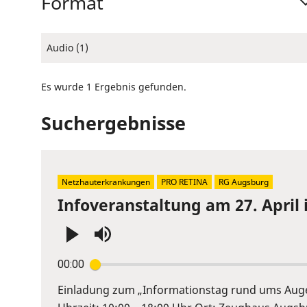
Format
Audio (1)
Es wurde 1 Ergebnis gefunden.
Suchergebnisse
Netzhauterkrankungen
PRO RETINA
RG Augsburg
Infoveranstaltung am 27. April
Press
00:00
Enter
or
Einladung zum „Informationstag rund ums Auge“
Space