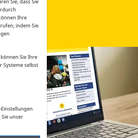
ren Sie, dass Sie
erdurch
 können Ihre
rrufen, indem Sie
ngen
 können Sie Ihre
r Systeme selbst
-Einstellungen
 in verschiedenen Formaten an e
n Sie unser
onmaterial suchen und dieses bestellen bzw. herunterladen
al auf der PRO RETINA-Website für blinde und sehbehi