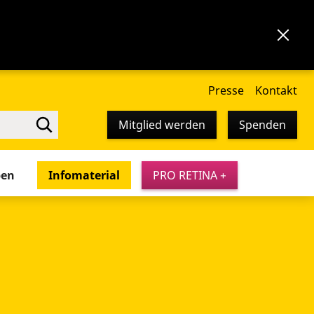
Presse
Kontakt
Mitglied werden
Spenden
pen
Infomaterial
PRO RETINA +