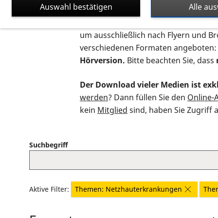
Auswahl bestätigen
Alle au
Auf dieser Seite finden Sie sämtliche
um ausschließlich nach Flyern und B
verschiedenen Formaten angeboten:
Hörversion.
Bitte beachten Sie, dass
Der Download vieler Medien ist exkl
werden
? Dann füllen Sie den
Online-
kein
Mitglied
sind, haben Sie Zugriff 
Suchbegriff
Aktive Filter:
Themen: Netzhauterkrankungen
The