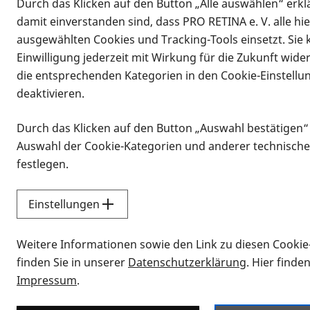
Durch das Klicken auf den Button „Alle auswählen“ erklä
damit einverstanden sind, dass PRO RETINA e. V. alle hi
ausgewählten Cookies und Tracking-Tools einsetzt. Sie
Einwilligung jederzeit mit Wirkung für die Zukunft wide
die entsprechenden Kategorien in den Cookie-Einstellu
deaktivieren.
Durch das Klicken auf den Button „Auswahl bestätigen“
Infomaterial
Auswahl der Cookie-Kategorien und anderer technische
Infomaterial
festlegen.
Einstellungen
Vorlesen
Weitere Informationen sowie den Link zu diesen Cookie
Alle Infomaterialien
finden Sie in unserer
Datenschutzerklärung
. Hier finde
Impressum
.
Sie möchten wissen, wie Sie nach Inf
Erklärvideos zum Thema Infomateri