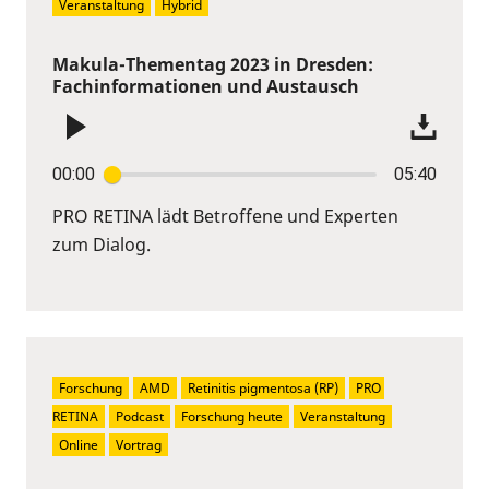
Veranstaltung
Hybrid
Makula-Thementag 2023 in Dresden:
Fachinformationen und Austausch
00:00
05:40
PRO RETINA lädt Betroffene und Experten
zum Dialog.
Forschung
AMD
Retinitis pigmentosa (RP)
PRO 
RETINA
Podcast
Forschung heute
Veranstaltung
Online
Vortrag