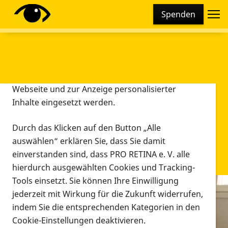
Cookie-Einstellungen
Spenden
Diese Webseite setzt verschiedene Cookies und
Tracking-Tools ein. Dies beinhaltet Cookies und
Tracking-Tools, die für den Betrieb der Webseite
technisch notwendig sind, die zu statistischen
Zwecken sowie zur besseren Bedienbarkeit der
Webseite und zur Anzeige personalisierter
Inhalte eingesetzt werden.
Durch das Klicken auf den Button „Alle
auswählen“ erklären Sie, dass Sie damit
einverstanden sind, dass PRO RETINA e. V. alle
hierdurch ausgewählten Cookies und Tracking-
Tools einsetzt. Sie können Ihre Einwilligung
jederzeit mit Wirkung für die Zukunft widerrufen,
Infomaterial
indem Sie die entsprechenden Kategorien in den
Infomaterial
Cookie-Einstellungen deaktivieren.