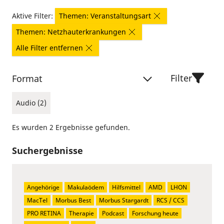
Aktive Filter:
Themen: Veranstaltungsart
Themen: Netzhauterkrankungen
Alle Filter entfernen
Filter
Format
Audio (2)
Es wurden 2 Ergebnisse gefunden.
Suchergebnisse
Angehörige
Makulaödem
Hilfsmittel
AMD
LHON
MacTel
Morbus Best
Morbus Stargardt
RCS / CCS
PRO RETINA
Therapie
Podcast
Forschung heute