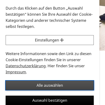
Vorlesen
Durch das Klicken auf den Button „Auswahl
bestätigen“ können Sie Ihre Auswahl der Cookie-
Alle Infomaterialien in verschiedenen
Kategorien und anderer technischer Systeme
Formaten an einem Ort
selbst festlegen.
Sie möchten wissen, wie Sie nach Infonmaterial
suchen und dieses bestellen bzw. herunterladen
Einstellungen
können? Schauen Sie sich die
Erklärvideos zum
Thema Infomaterial auf der PRO RETINA-Website
Weitere Informationen sowie den Link zu diesen
für blinde und sehbehinderte Menschen an.
Cookie-Einstellungen finden Sie in unserer
Datenschutzerklärung
. Hier finden Sie unser
Auf dieser Seite finden Sie sämtliches Infomaterial
Impressum
.
der PRO RETINA in all seinen Formaten an einem
Ort. Nutzen Sie den Formatfilter, um ausschließlich
Alle auswählen
nach Flyern und Broschüren, Audios oder Videos zu
suchen. Die meisten Flyer und Broschüren werden in
Auswahl bestätigen
verschiedenen Formaten angeboten: zur