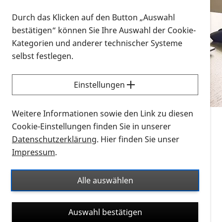
Vorlesen
Durch das Klicken auf den Button „Auswahl
bestätigen“ können Sie Ihre Auswahl der Cookie-
Alle Infomaterialien in verschiedenen
Kategorien und anderer technischer Systeme
Formaten an einem Ort
selbst festlegen.
Sie möchten wissen, wie Sie nach Infonmaterial
suchen und dieses bestellen bzw. herunterladen
Einstellungen
können? Schauen Sie sich die
Erklärvideos zum
Thema Infomaterial auf der PRO RETINA-Website
Weitere Informationen sowie den Link zu diesen
für blinde und sehbehinderte Menschen an.
Cookie-Einstellungen finden Sie in unserer
Datenschutzerklärung
. Hier finden Sie unser
Auf dieser Seite finden Sie sämtliches Infomaterial
Impressum
.
der PRO RETINA in all seinen Formaten an einem
Ort. Nutzen Sie den Formatfilter, um ausschließlich
Alle auswählen
nach Flyern und Broschüren, Audios oder Videos zu
suchen. Die meisten Flyer und Broschüren werden in
Auswahl bestätigen
verschiedenen Formaten angeboten: zur