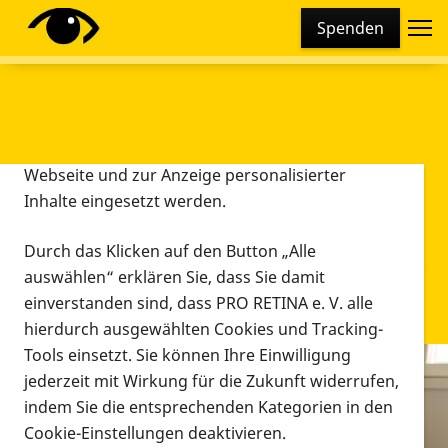
Cookie-Einstellungen
Spenden
Diese Webseite setzt verschiedene Cookies und
Tracking-Tools ein. Dies beinhaltet Cookies und
Tracking-Tools, die für den Betrieb der Webseite
technisch notwendig sind, die zu statistischen
Zwecken sowie zur besseren Bedienbarkeit der
Webseite und zur Anzeige personalisierter
Inhalte eingesetzt werden.
Durch das Klicken auf den Button „Alle
auswählen“ erklären Sie, dass Sie damit
einverstanden sind, dass PRO RETINA e. V. alle
hierdurch ausgewählten Cookies und Tracking-
Tools einsetzt. Sie können Ihre Einwilligung
jederzeit mit Wirkung für die Zukunft widerrufen,
Infomaterial
indem Sie die entsprechenden Kategorien in den
Infomaterial
Cookie-Einstellungen deaktivieren.