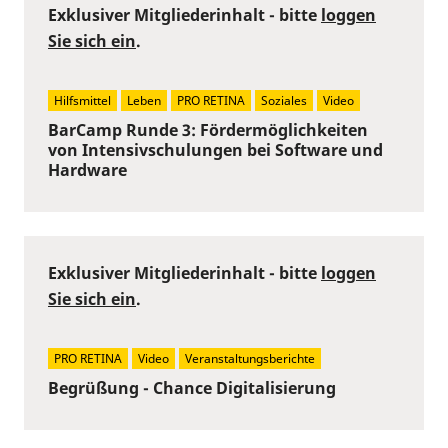
Exklusiver Mitgliederinhalt - bitte
loggen
Sie sich ein
.
Hilfsmittel
Leben
PRO RETINA
Soziales
Video
BarCamp Runde 3: Fördermöglichkeiten
von Intensivschulungen bei Software und
Hardware
Exklusiver Mitgliederinhalt - bitte
loggen
Sie sich ein
.
PRO RETINA
Video
Veranstaltungsberichte
Begrüßung - Chance Digitalisierung