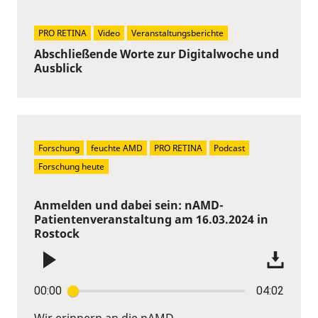
PRO RETINA
Video
Veranstaltungsberichte
Abschließende Worte zur Digitalwoche und
Ausblick
Forschung
feuchte AMD
PRO RETINA
Podcast
Forschung heute
Anmelden und dabei sein: nAMD-
Patientenveranstaltung am 16.03.2024 in
Rostock
00:00
04:02
Wir erinnern an die nAMD-