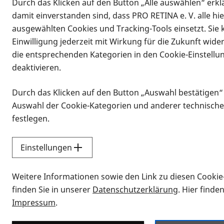
Durch das Klicken auf den Button „Alle auswählen“ erklä
damit einverstanden sind, dass PRO RETINA e. V. alle hi
ausgewählten Cookies und Tracking-Tools einsetzt. Sie
Vorlesen
Einwilligung jederzeit mit Wirkung für die Zukunft wide
Exklusiver Mitgliederinhalt
die entsprechenden Kategorien in den Cookie-Einstellu
deaktivieren.
Noch nicht angemeldet? Dann jetzt Mitglied werde
Durch das Klicken auf den Button „Auswahl bestätigen“
Anmelden
Auswahl der Cookie-Kategorien und anderer technische
festlegen.
Benutzername = E-Mail-Adresse
Einstellungen
Passwort
Weitere Informationen sowie den Link zu diesen Cookie
finden Sie in unserer
Datenschutzerklärung
. Hier finde
Impressum
.
angemeldet bleiben