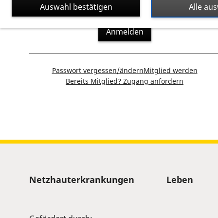
Auswahl bestätigen
Alle au
Anmelden
Passwort vergessen/ändern
Mitglied werden
Bereits Mitglied? Zugang anfordern
Sitemap
Netzhauterkrankungen
Leben