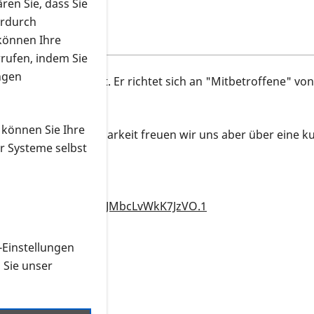
ren Sie, dass Sie
erdurch
 können Ihre
rrufen, indem Sie
ngen
ig über Zoom statt. Er richtet sich an "Mitbetroffene" von
 können Sie Ihre
, zur besseren Planbarkeit freuen wir uns aber über eine ku
r Systeme selbst
esen Link Einwählen:
d=a1obJWI2T6EueZcdJMbcLvWkK7JzVO.1
-Einstellungen
n Sie unser
 herunterladen