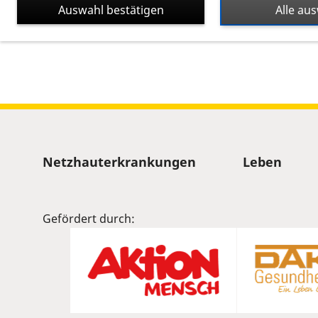
Auswahl bestätigen
Alle au
Kalenderinformationen zum
Sitemap
Netzhauterkrankungen
Leben
Gefördert durch: