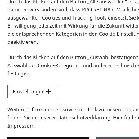
Durch das Klicken auf den Button „Alle auswählen“ erklä
Vorlesen
damit einverstanden sind, dass PRO RETINA e. V. alle hi
16.12.2025, 18:00 Uhr
–
20:00 Uhr
ausgewählten Cookies und Tracking-Tools einsetzt. Sie
Informationen zum Termin
Einwilligung jederzeit mit Wirkung für die Zukunft wide
die entsprechenden Kategorien in den Cookie-Einstellu
Das Angehörigen-Café findet regelmäß
deaktivieren.
die in der PRO RETINA vertreten sind.
Durch das Klicken auf den Button „Auswahl bestätigen“
Eine Anmeldung ist nicht erforderlich
Auswahl der Cookie-Kategorien und anderer technische
angehoerige@pro-retina.de
festlegen.
Sie können sich ganz einfach über di
https://zoom.us/j/94224893141?pw
Einstellungen
Meeting-ID: 942 2489 3141
Weitere Informationen sowie den Link zu diesen Cookie
Kenncode: 787563
finden Sie in unserer
Datenschutzerklärung
. Hier finde
Impressum
.
16.12.2025, 18:00 Uhr
–
20:00 Uhr
-
Kalendereintrag