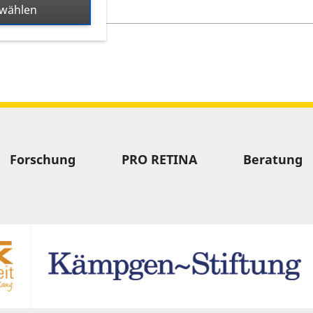
swählen
 Termin
Forschung
PRO RETINA
Beratung