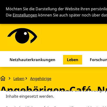
Möchten Sie die Darstellung der Website ihren persönl
Die
Einstellungen
können Sie auch später noch über d
Cookie-Einstellung
Menü mit allen Seiten. Drücken 
Netzhauterkrankungen
Leben
Forschu
Diese Webseite setzt verschiedene Cookies und Tracking
beinhaltet Cookies und Tracking-Tools, die für den Betr
Leben
Angehörige
Angehörigen-Café, Nr. 23d/2025
technisch notwendig sind, die zu statistischen Zwecken
Angehörigen-Café, Nr
besseren Bedienbarkeit der Webseite und zur Anzeige p
Inhalte eingesetzt werden.