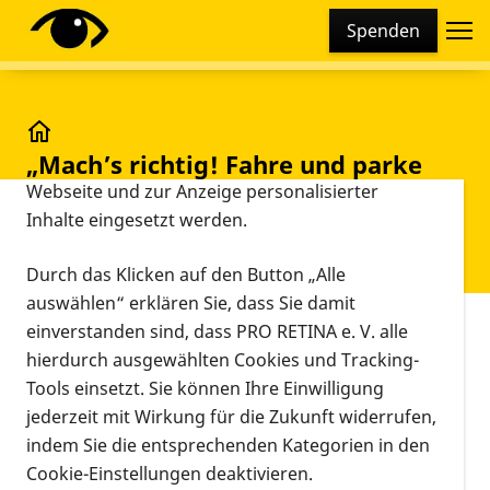
Cookie-Einstellungen
Spenden
Diese Webseite setzt verschiedene Cookies und
Tracking-Tools ein. Dies beinhaltet Cookies und
Tracking-Tools, die für den Betrieb der Webseite
technisch notwendig sind, die zu statistischen
„Mach’s richtig! Fahre und parke fair!“ Appell von
„Mach’s richtig! Fahre und parke
Zwecken sowie zur besseren Bedienbarkeit der
fair!“ Appell von PRO RETINA an
Webseite und zur Anzeige personalisierter
Inhalte eingesetzt werden.
E-Scooter-Fahrer zum Tag der
Verkehrssicherheit
Durch das Klicken auf den Button „Alle
auswählen“ erklären Sie, dass Sie damit
einverstanden sind, dass PRO RETINA e. V. alle
Vorlesen
„Mach’s richtig! Fahre und parke fair!“
hierdurch ausgewählten Cookies und Tracking-
Appell von PRO RETINA an E-Scooter-Fahrer
Tools einsetzt. Sie können Ihre Einwilligung
jederzeit mit Wirkung für die Zukunft widerrufen,
Juni 17, 2022
indem Sie die entsprechenden Kategorien in den
Cookie-Einstellungen deaktivieren.
Zum Tag der Verkehrssicherheit am 18.6. startet die