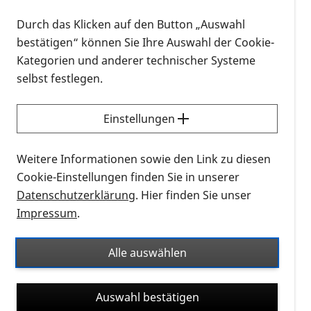
Heilbronn/Hohenlohe/Neckar-Odenwaldkreis sowie
als Fachbereichsleiterin für die Regionalgruppen hat
Durch das Klicken auf den Button „Auswahl
sie wichtige Impulse gegeben und Strukturen
bestätigen“ können Sie Ihre Auswahl der Cookie-
mitgestaltet, die unser gemeinsames Engagement
Kategorien und anderer technischer Systeme
tiefgreifend geprägt haben. Als Beraterin hat sie
selbst festlegen.
vielen Ratsuchenden wertvolle Hilfestellung
gegeben und die Selbsthilfe in der PRO RETINA
Einstellungen
tatkräftig unterstützt.
Weitere Informationen sowie den Link zu diesen
Sie war eine leidenschaftliche Ehrenamtliche, die
Cookie-Einstellungen finden Sie in unserer
sich mit Entschlossenheit, Kraft und Überzeugung
Datenschutzerklärung
. Hier finden Sie unser
für die Belange unserer Gemeinschaft eingesetzt
Impressum
.
hat. Dafür danken wir ihr von ganzem Herzen.
Auch wenn Bettina in den letzten Jahren aus
Alle auswählen
gesundheitlichen Gründen leider nicht mehr aktiv
sein konnte, besitzt ihr Wirken einen nachhaltigen
Auswahl bestätigen
Einfluss auf die PRO RETINA.