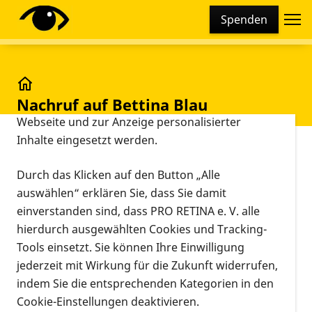
Cookie-Einstellungen
Spenden
Diese Webseite setzt verschiedene Cookies und
Tracking-Tools ein. Dies beinhaltet Cookies und
Tracking-Tools, die für den Betrieb der Webseite
technisch notwendig sind, die zu statistischen
Nachruf auf Bettina Blau
Nachruf auf Bettina Blau
Zwecken sowie zur besseren Bedienbarkeit der
Webseite und zur Anzeige personalisierter
Inhalte eingesetzt werden.
Vorlesen
Mit großer Trauer nehmen wir Abschied von
Durch das Klicken auf den Button „Alle
unserer langjährigen Wegbegleiterin und unserem
auswählen“ erklären Sie, dass Sie damit
engagierten Mitglied Bettina Blau.
einverstanden sind, dass PRO RETINA e. V. alle
hierdurch ausgewählten Cookies und Tracking-
Bettina war viele Jahre aktives Mitglied bei PRO
Tools einsetzt. Sie können Ihre Einwilligung
RETINA Deutschland e. V. und hat sich in
jederzeit mit Wirkung für die Zukunft widerrufen,
besonderem Maße in der Regionalgruppenarbeit
indem Sie die entsprechenden Kategorien in den
engagiert. Als Leiterin der Regionalgruppe
Cookie-Einstellungen deaktivieren.