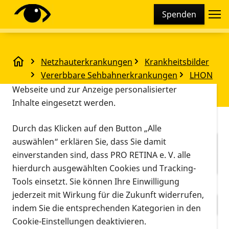
Cookie-Einstellungen
Spenden
Diese Webseite setzt verschiedene Cookies und
Tracking-Tools ein. Dies beinhaltet Cookies und
Tracking-Tools, die für den Betrieb der Webseite
Netzhauterkrankungen
Krankheitsbilder
technisch notwendig sind, die zu statistischen
Unser Angebot
Vererbbare Sehbahnerkrankungen
LHON
Zwecken sowie zur besseren Bedienbarkeit der
Unser Angebot
Webseite und zur Anzeige personalisierter
Inhalte eingesetzt werden.
Vorlesen
Durch das Klicken auf den Button „Alle
auswählen“ erklären Sie, dass Sie damit
Fakten zu LHON
einverstanden sind, dass PRO RETINA e. V. alle
Leben mit LHON
hierdurch ausgewählten Cookies und Tracking-
Tools einsetzt. Sie können Ihre Einwilligung
Unser Angebot
jederzeit mit Wirkung für die Zukunft widerrufen,
LHON Patientenregister
indem Sie die entsprechenden Kategorien in den
Cookie-Einstellungen deaktivieren.