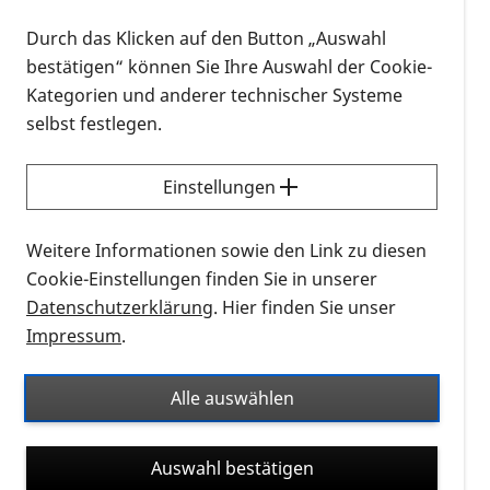
Wir sind für Sie da! Die nächsten Schritte
Durch das Klicken auf den Button „Auswahl
bestätigen“ können Sie Ihre Auswahl der Cookie-
Die Diagnose LHON stellt das Leben auf den Kopf.
Kategorien und anderer technischer Systeme
Bei PRO RETINA sind Sie damit niemals allein.
selbst festlegen.
Betroffene, Angehörige und Interessierte finden bei
uns ein breit gefächertes Beratungs- und
Einstellungen
Informationsangebot, das ihnen helfen kann, die
Erkrankung besser zu verstehen und mit ihr
umzugehen. Das Themenspektrum reicht dabei von
Weitere Informationen sowie den Link zu diesen
A wie Ausbildung bis Z wie Zapfendystrophie.
Cookie-Einstellungen finden Sie in unserer
Datenschutzerklärung
. Hier finden Sie unser
Die Wege der Unterstützung sind vielfältig: Wir
Impressum
.
beraten Sie im persönlichen Gespräch am Telefon
oder in einer unserer Sprechstunden, Sie können an
Alle auswählen
Patientenseminaren teilnehmen oder Informationen
in unseren patientenverständlichen
Auswahl bestätigen
Veröffentlichungen finden. Damit ist die Beratung