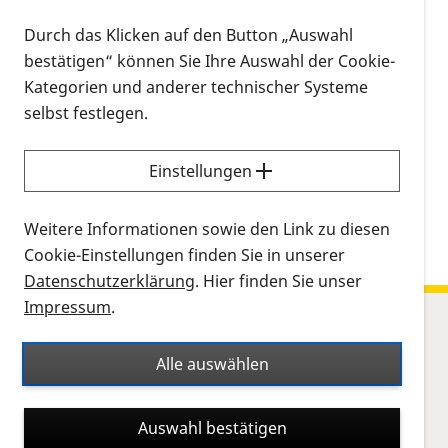
Rahmen von Zoom Videokonferenzen um uns
virtuell zu Treffen. Diese sind immer gut durch
Durch das Klicken auf den Button „Auswahl
unsere Mitglieder und Gäste gut besucht. Sobald es
bestätigen“ können Sie Ihre Auswahl der Cookie-
die Corona Bestimmung in Thüringen wieder
Kategorien und anderer technischer Systeme
zulassen werden wir uns auch zu Kaffee und Kuchen
selbst festlegen.
wieder Präsent treffen. Ort und Zeit geben wir
rechtzeitig bekannt
Einstellungen
Weitere Informationen sowie den Link zu diesen
Cookie-Einstellungen finden Sie in unserer
Datenschutzerklärung
. Hier finden Sie unser
Impressum
.
Sitemap
Alle auswählen
Netzhauterkrankungen
Leben
Auswahl bestätigen
Forschung