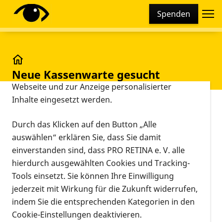
Cookie-Einstellungen
Spenden
Diese Webseite setzt verschiedene Cookies und
Tracking-Tools ein. Dies beinhaltet Cookies und
Tracking-Tools, die für den Betrieb der Webseite
technisch notwendig sind, die zu statistischen
Neue Kassenwarte gesucht
Neue Kassenwarte gesucht
Zwecken sowie zur besseren Bedienbarkeit der
Webseite und zur Anzeige personalisierter
Inhalte eingesetzt werden.
Vorlesen
Die Regionalgruppe Thüringen wird zur Zeit bis zur
Durch das Klicken auf den Button „Alle
Neuwahl (geplant Sommer 2022) durch ein Team
auswählen“ erklären Sie, dass Sie damit
kommissarisch Geleitet. In dem Zusammenhang
einverstanden sind, dass PRO RETINA e. V. alle
suchen wir noch Kandidaten als Kassenwart. Wer
hierdurch ausgewählten Cookies und Tracking-
sich aus dem Thüringer Raum berufen fühlt, den
Tools einsetzt. Sie können Ihre Einwilligung
Posten zu Besetzten wende sich an die
jederzeit mit Wirkung für die Zukunft widerrufen,
Regionalgruppenleitung. Danke! Wir sind trotz allem
indem Sie die entsprechenden Kategorien in den
nicht untätig. Wir veranstalten regelmäßig im
Cookie-Einstellungen deaktivieren.