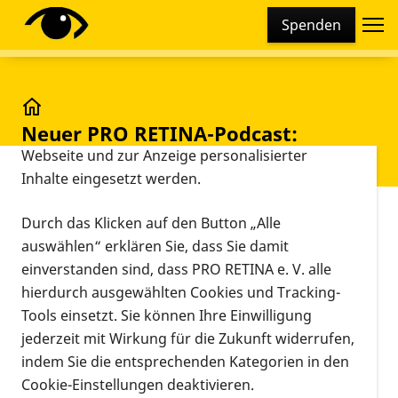
Cookie-Einstellungen
Spenden
Diese Webseite setzt verschiedene Cookies und
Tracking-Tools ein. Dies beinhaltet Cookies und
Tracking-Tools, die für den Betrieb der Webseite
technisch notwendig sind, die zu statistischen
Neuer PRO RETINA-Podcast: Blind verstehen
Neuer PRO RETINA-Podcast:
Zwecken sowie zur besseren Bedienbarkeit der
Blind verstehen
Webseite und zur Anzeige personalisierter
Inhalte eingesetzt werden.
Vorlesen
Durch das Klicken auf den Button „Alle
In den letzten Monaten hat das Podcast-Team des
auswählen“ erklären Sie, dass Sie damit
Arbeitskreis Social Media der PRO RETINA, das sich
einverstanden sind, dass PRO RETINA e. V. alle
im Rahmen eines Webinars im April gebildet hatte,
hierdurch ausgewählten Cookies und Tracking-
viele Stunden diskutiert, konzipiert, getextet,
Tools einsetzt. Sie können Ihre Einwilligung
ausprobiert und produziert. Diese Woche ist es nun
jederzeit mit Wirkung für die Zukunft widerrufen,
so weit:
Am 17. Januar
erscheint die erste Episode
indem Sie die entsprechenden Kategorien in den
des neuen PRO RETINA-Podcasts „Blind
Cookie-Einstellungen deaktivieren.