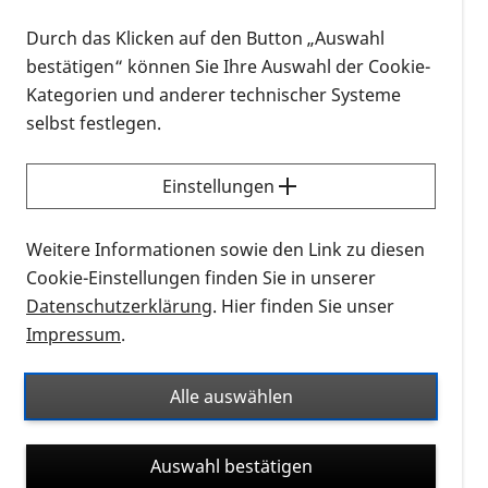
verstehen“
– für alle, die selbst betroffen und an
Netzhauterkrankungen interessiert sind. Worum es
Durch das Klicken auf den Button „Auswahl
im PRO RETINA-Podcast gehen soll und wen sie am
bestätigen“ können Sie Ihre Auswahl der Cookie-
Mikro in Zukunft öfter hören werden, erfahren Sie
Kategorien und anderer technischer Systeme
im
Teaser zum Podcast auf unserer Website.
selbst festlegen.
„Blind verstehen - der PRO RETINA-Podcast“ wird ab
Einstellungen
dem kommenden Wochenende jeden zweiten
Sonntag erscheinen. Zu hören ist er auf allen
Weitere Informationen sowie den Link zu diesen
gängigen Plattformen wie Spotify und iTunes und
Cookie-Einstellungen finden Sie in unserer
auf der
PRO RETINA-Website
. Am besten gleich
Datenschutzerklärung
. Hier finden Sie unser
abonnieren!
Impressum
.
Neu aufgelegt: Forschung heute – der PRO
Alle auswählen
RETINA-Infocast
Auch die Hörfassung des Forschungsnewsletters
Auswahl bestätigen
gibt es seit Kurzem in neuem Gewand. Bleiben Sie