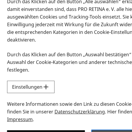
Durch das Klicken auf den Button „Alle auswählen“ erklä
damit einverstanden sind, dass PRO RETINA e. V. alle hi
ausgewählten Cookies und Tracking-Tools einsetzt. Sie
Vorlesen
Einwilligung jederzeit mit Wirkung für die Zukunft wide
Bonn, 13.9.2021. LHON ist eine selte
die entsprechenden Kategorien in den Cookie-Einstellu
schmerzlos zu erheblichen Sehbehinde
deaktivieren.
führen. Oftmals dauert es lange, bis
will PRO RETINA Deutschland e. V. üb
Durch das Klicken auf den Button „Auswahl bestätigen“
Betroffenen Mut machen.
Auswahl der Cookie-Kategorien und anderer technische
festlegen.
Da LHON (Lebersche Hereditäre Optik
spät. Meist gehen die Betroffenen zu
reagieren oder sie Farben nicht meh
Einstellungen
Untersuchung, da es sich bei LHON um
kann eine Behandlung eingeleitet wer
Weitere Informationen sowie den Link zu diesen Cookie
Patientenregisters von PRO RETINA. B
finden Sie in unserer
Datenschutzerklärung
. Hier finde
Informationen über die Häufigkeit un
Impressum
.
helfen, die Erkrankung besser zu ve