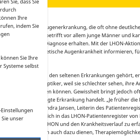
ren Sie, dass Sie
erdurch
 können Ihre
rrufen, indem Sie
ne erblich bedingte Augenerkrankung, die oft ohne deutliche
ngen
rungen führt. Sie betrifft vor allem junge Männer und kan
 die Betroffenen die Diagnose erhalten. Mit der LHON-Akti
er diese seltene genetische Augenkrankheit informieren, f
 können Sie Ihre
r Systeme selbst
us-Neuropathie) zu den seltenen Erkrankungen gehört, erfo
m Augenarzt oder Optiker, weil sie schlechter sehen, ihre A
r genau unterscheiden können. Gewissheit bringt jedoch of
 eine erblich bedingte Erkrankung handelt. „Je früher die 
den“, erklärt Dr. Sandra Jansen, Leiterin des Patientenre
-Einstellungen
etroffenen rät sie, sich in das LHON-Patientenregister vo
n Sie unser
d Verbreitung von LHON und den Krankheitsverlauf zu erfas
rstehen. Diese können auch dazu dienen, Therapiemöglichke