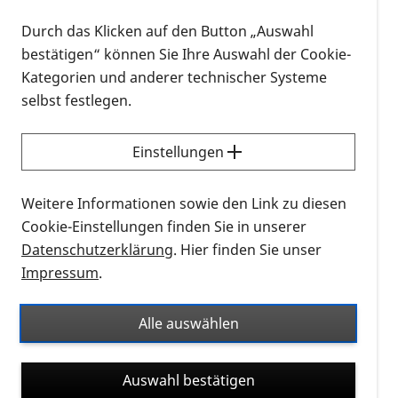
Kids einen betreuten Familienaufenthalt für jeweils
drei bis vier betroffene Familien auf dem Irmengard-
Durch das Klicken auf den Button „Auswahl
Hof am Chiemsee.
bestätigen“ können Sie Ihre Auswahl der Cookie-
Kategorien und anderer technischer Systeme
Weitere Termine:
selbst festlegen.
08.-15.07.2023
12.-19.08.2023
Einstellungen
Weitere Infos finden Sie hier:
Weitere Informationen sowie den Link zu diesen
Cookie-Einstellungen finden Sie in unserer
https://www.kindness-for-
Datenschutzerklärung
. Hier finden Sie unser
kids.de/de/familienaufenthalte.html
Impressum
.
Alle auswählen
Auswahl bestätigen
01.04.2023, 08:00 Uhr
–
08.04.2023, 12:00 Uhr
-