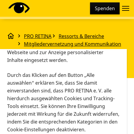
Cookie-Einstellungen
Spenden
Diese Webseite setzt verschiedene Cookies und
Tracking-Tools ein. Dies beinhaltet Cookies und
Tracking-Tools, die für den Betrieb der Webseite
PRO RETINA
Ressorts & Bereiche
technisch notwendig sind, die zu statistischen
Mitgliedervernetzung und Kommunikation
Zwecken sowie zur besseren Bedienbarkeit der
Familienfreizeit
(Beratung)
Webseite und zur Anzeige personalisierter
Bereich Bardet-Biedl-Syndrom (BBS)
Inhalte eingesetzt werden.
Familienfreizeit
Durch das Klicken auf den Button „Alle
auswählen“ erklären Sie, dass Sie damit
Vorlesen
einverstanden sind, dass PRO RETINA e. V. alle
01.04.2023, 08:00 Uhr
–
08.04.2023,
hierdurch ausgewählten Cookies und Tracking-
Chiemsee
12:00 Uhr
Tools einsetzt. Sie können Ihre Einwilligung
Veranstaltungso
Informationen zum Termin
jederzeit mit Wirkung für die Zukunft widerrufen,
indem Sie die entsprechenden Kategorien in den
Zwei bis dreimal im Jahr organisiert Kindness for
Cookie-Einstellungen deaktivieren.