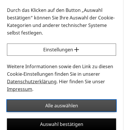
Durch das Klicken auf den Button „Auswahl
bestätigen“ können Sie Ihre Auswahl der Cookie-
Kategorien und anderer technischer Systeme
selbst festlegen.
Einstellungen
Schriftzug Guidenetzwerk Deutschland auf gelben Hintergrund.
Weitere Informationen sowie den Link zu diesen
Cookie-Einstellungen finden Sie in unserer
Angeboten wird ein Workshop, zu welchem das
Datenschutzerklärung
. Hier finden Sie unser
Guide Netzwerk – Team interessierte Läufer, ob mit
Impressum
.
oder ohne visueller Einschränkung, herzlich einlädt.
Die Guideschulung ist kostenfrei, dauert circa 3
Alle auswählen
Stunden und beinhaltet einen theoretischen und
einen praktischen SchulungsTeil.
Auswahl bestätigen
Für den praktischen Teil der Schulung ist es