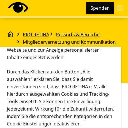
Cookie-Einstellungen
Spenden
Diese Webseite setzt verschiedene Cookies und
Tracking-Tools ein. Dies beinhaltet Cookies und
Tracking-Tools, die für den Betrieb der Webseite
PRO RETINA
Ressorts & Bereiche
technisch notwendig sind, die zu statistischen
Mitgliedervernetzung und Kommunikation
Zwecken sowie zur besseren Bedienbarkeit der
Guide Schulung Laufen/walken Soest
(Beratung)
Webseite und zur Anzeige personalisierter
Bereich Sport
Inhalte eingesetzt werden.
Guide Schulung Laufen/walken
Durch das Klicken auf den Button „Alle
Soest
auswählen“ erklären Sie, dass Sie damit
einverstanden sind, dass PRO RETINA e. V. alle
Vorlesen
hierdurch ausgewählten Cookies und Tracking-
Tools einsetzt. Sie können Ihre Einwilligung
Soest
11.07.2026, 11:00 Uhr
–
15:00 Uhr
Veranstaltun
Informationen zum Termin
jederzeit mit Wirkung für die Zukunft widerrufen,
indem Sie die entsprechenden Kategorien in den
Cookie-Einstellungen deaktivieren.