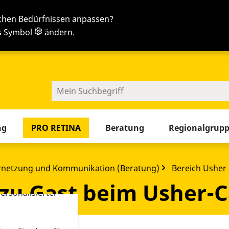
ichen Bedürfnissen anpassen?
as Symbol
ändern.
en
Sie jetzt die Tab-Taste
ng
PRO RETINA
Beratung
Regionalgrup
-Tools ein. Dies
ieb der Webseite
ernetzung und Kommunikation (Beratung)
Bereich Usher
 sowie zur
 zu Gast beim Usher-C
ersonalisierter