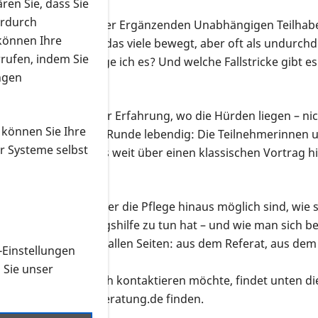
ren Sie, dass Sie
erdurch
t zu Gast – Berater der Ergänzenden Unabhängigen Teilha
 können Ihre
chte ein Thema mit, das viele bewegt, aber oft als undurchdr
rrufen, indem Sie
ir zu? Wie beantrage ich es? Und welche Fallstricke gibt es
ngen
weiß daher aus eigener Erfahrung, wo die Hürden liegen – n
 können Sie Ihre
. Das machte die Runde lebendig: Die Teilnehmerinnen und
r Systeme selbst
offenes Gespräch, das weit über einen klassischen Vortrag h
che Leistungen über die Pflege hinaus möglich sind, wie s
ld mit Eingliederungshilfe zu tun hat – und wie man sich 
pps kamen dabei von allen Seiten: aus dem Referat, aus de
-Einstellungen
n Sie unser
and e. V. persönlich kontaktieren möchte, findet unten die
 sich über teilhabeberatung.de finden.