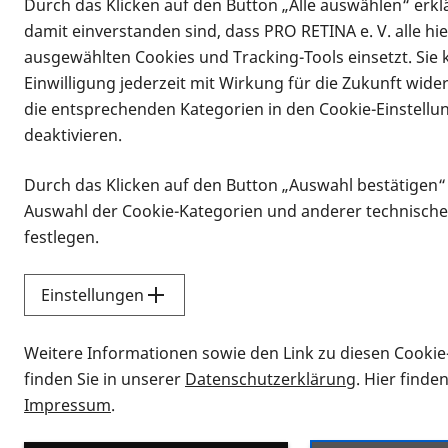
Durch das Klicken auf den Button „Alle auswählen“ erklä
Vorlesen
damit einverstanden sind, dass PRO RETINA e. V. alle hi
Beim jüngsten Treffen war Marc Klet
ausgewählten Cookies und Tracking-Tools einsetzt. Sie
Deutschland e. V. in Tübingen. Er bra
Einwilligung jederzeit mit Wirkung für die Zukunft wide
und Persönliches Budget. Was steht m
die entsprechenden Kategorien in den Cookie-Einstellu
deaktivieren.
Marc Klett ist selbst betroffen und 
Durch das Klicken auf den Button „Auswahl bestätigen“
Umgang mit Ämtern und Kostenträgern
Auswahl der Cookie-Kategorien und anderer technische
Fragen, und es entwickelte sich ein 
festlegen.
Besprochen wurde unter anderem, wel
Einstellungen
Budget unterscheiden, was Blindenge
dem Amt gut aufstellt. Praktische Ti
Weitere Informationen sowie den Link zu diesen Cookie
Teilnehmenden.
finden Sie in unserer
Datenschutzerklärung
. Hier finde
Wer die EUTB bei PRO RETINA Deutschl
Impressum
.
nächste EUTB-Stelle in der Nähe lässt