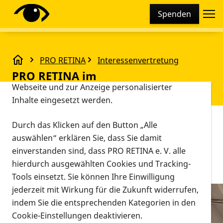
Cookie-Einstellungen
Spenden
Diese Webseite setzt verschiedene Cookies und
Tracking-Tools ein. Dies beinhaltet Cookies und
Tracking-Tools, die für den Betrieb der Webseite
PRO RETINA
Interessenvertretung
technisch notwendig sind, die zu statistischen
PRO RETINA im Europaparlament
PRO RETINA im
Zwecken sowie zur besseren Bedienbarkeit der
Webseite und zur Anzeige personalisierter
Europaparlament
Inhalte eingesetzt werden.
Vorlesen
Durch das Klicken auf den Button „Alle
Die PRO RETINA Interessenvertretung auf
auswählen“ erklären Sie, dass Sie damit
dem Chiesi Event & Ausstellung „Its rare for
einverstanden sind, dass PRO RETINA e. V. alle
me“ vom 10. – 12.02.2026 im Europäischen
hierdurch ausgewählten Cookies und Tracking-
Parlament in Straßburg
Tools einsetzt. Sie können Ihre Einwilligung
jederzeit mit Wirkung für die Zukunft widerrufen,
indem Sie die entsprechenden Kategorien in den
Cookie-Einstellungen deaktivieren.