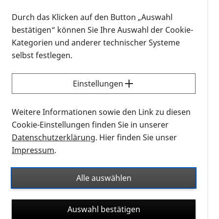
Durch das Klicken auf den Button „Auswahl
bestätigen“ können Sie Ihre Auswahl der Cookie-
Kategorien und anderer technischer Systeme
selbst festlegen.
Einstellungen
Logo Junges Forum Karlsruhe
Weitere Informationen sowie den Link zu diesen
Bei diesem Treffen geht es um
das iPhone als
Cookie-Einstellungen finden Sie in unserer
Hilfsmittel
. Wir tauschen Erfahrungen und Tipps
Datenschutzerklärung
. Hier finden Sie unser
aus, behandeln Fragen zur Bedienung mit VoiceOver
Impressum
.
oder zu Barrierefreiheit von Apps usw..
Alle auswählen
Themen in diesem Monat:
Einstiegsthema: iPhone mit VoiceOver
Auswahl bestätigen
Thema: offen