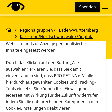
Cookie-Einstellungen
Spenden
Diese Webseite setzt verschiedene Cookies und
Tracking-Tools ein. Dies beinhaltet Cookies und
Tracking-Tools, die für den Betrieb der Webseite
Regionalgruppen
Baden-Württemberg
technisch notwendig sind, die zu statistischen
iPhone Café der RG Karlsruhe Januar
Karlsruhe/Nordschwarzwald/Südpfalz
Zwecken sowie zur besseren Bedienbarkeit der
iPhone Café der RG Karlsruhe
Webseite und zur Anzeige personalisierter
Inhalte eingesetzt werden.
Januar
Durch das Klicken auf den Button „Alle
Vorlesen
auswählen“ erklären Sie, dass Sie damit
15.01.2024, 19:00 Uhr
–
Video- und
einverstanden sind, dass PRO RETINA e. V. alle
Veranstaltungsort
20:30 Uhr
Telefonkonferenz
hierdurch ausgewählten Cookies und Tracking-
Informationen zum Termin
Tools einsetzt. Sie können Ihre Einwilligung
jederzeit mit Wirkung für die Zukunft widerrufen,
indem Sie die entsprechenden Kategorien in den
Cookie-Einstellungen deaktivieren.