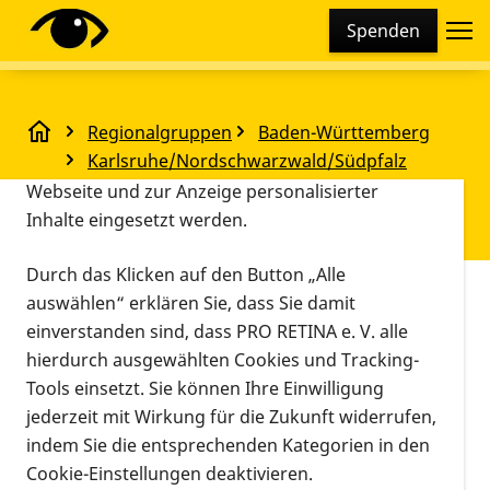
Cookie-Einstellungen
Spenden
Diese Webseite setzt verschiedene Cookies und
Tracking-Tools ein. Dies beinhaltet Cookies und
Tracking-Tools, die für den Betrieb der Webseite
Regionalgruppen
Baden-Württemberg
technisch notwendig sind, die zu statistischen
Junges Forum und Freitagstreff Februar
Karlsruhe/Nordschwarzwald/Südpfalz
Zwecken sowie zur besseren Bedienbarkeit der
Junges Forum und Freitagstreff
Webseite und zur Anzeige personalisierter
Inhalte eingesetzt werden.
Februar
Durch das Klicken auf den Button „Alle
Vorlesen
auswählen“ erklären Sie, dass Sie damit
26.02.2022, 16:00
Video- und
einverstanden sind, dass PRO RETINA e. V. alle
Veranstaltungsort
Uhr
Telefonkonferenz
hierdurch ausgewählten Cookies und Tracking-
Informationen zum Termin
Tools einsetzt. Sie können Ihre Einwilligung
jederzeit mit Wirkung für die Zukunft widerrufen,
indem Sie die entsprechenden Kategorien in den
Cookie-Einstellungen deaktivieren.