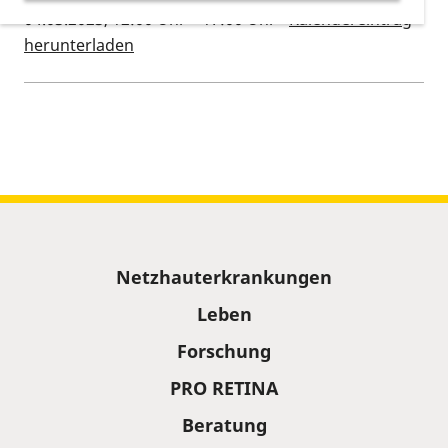
04.03.2023, 12:00 Uhr
–
17:00 Uhr
-
Kalendereintrag
herunterladen
Kalenderinformationen zum Termin
Sitemap
Netzhauterkrankungen
Leben
Forschung
PRO RETINA
Beratung