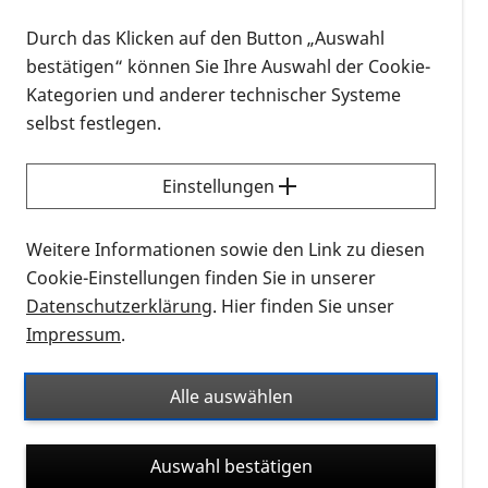
konnten eine Mobilitätstrainerin aus Volkertshausen
gewinnen, die uns ihre Arbeit mit blinden und
Durch das Klicken auf den Button „Auswahl
sehbehinderten Menschen vorstellt. Auch gibt es für
bestätigen“ können Sie Ihre Auswahl der Cookie-
"alte Hasen" neue Erkenntnisse, die auch die
Kategorien und anderer technischer Systeme
Möglichkeit einer Nachschulung zuläßt.
selbst festlegen.
Für unser Treffen wünschen wir uns eine rege
Einstellungen
Teilnahme, schönes Wetter und einen guten Appetit,
den unser Wirt Murat bisher immer bestens gestillt
Weitere Informationen sowie den Link zu diesen
hat.
Cookie-Einstellungen finden Sie in unserer
Datenschutzerklärung
. Hier finden Sie unser
Neue Mitglieder und Interessenten sind herzlich
Impressum
.
willkommen, auch mit Blindenführhunde.
Alle auswählen
Bis dahin wünschen unsere Regionalleiterin Gabi
und ihr Stellvertreter Manfred uns allen eine schöne
Zeit, Gesundheit und lassen uns nicht unterkriegen.
Auswahl bestätigen