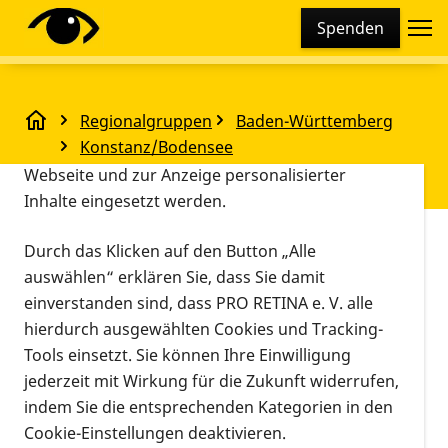
Cookie-Einstellungen
Spenden
Diese Webseite setzt verschiedene Cookies und
Tracking-Tools ein. Dies beinhaltet Cookies und
Tracking-Tools, die für den Betrieb der Webseite
Regionalgruppen
Baden-Württemberg
technisch notwendig sind, die zu statistischen
Unser nächstes Treffen
Konstanz/Bodensee
Zwecken sowie zur besseren Bedienbarkeit der
Unser nächstes Treffen
Webseite und zur Anzeige personalisierter
Inhalte eingesetzt werden.
Vorlesen
Durch das Klicken auf den Button „Alle
Allensbach
auswählen“ erklären Sie, dass Sie damit
04.03.2023, 12:00 Uhr
–
17:00 Uhr
Veranstaltungsor
Informationen zum Termin
einverstanden sind, dass PRO RETINA e. V. alle
hierdurch ausgewählten Cookies und Tracking-
Liebe Mitglieder*innen, Angehörige und
Tools einsetzt. Sie können Ihre Einwilligung
Interessenten.
jederzeit mit Wirkung für die Zukunft widerrufen,
indem Sie die entsprechenden Kategorien in den
Das nächste Treffen ist wieder angesagt. Wir
Cookie-Einstellungen deaktivieren.