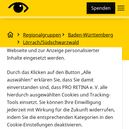
Cookie-Einstellungen
Spenden
Diese Webseite setzt verschiedene Cookies und
Tracking-Tools ein. Dies beinhaltet Cookies und
Tracking-Tools, die für den Betrieb der Webseite
Regionalgruppen
Baden-Württemberg
technisch notwendig sind, die zu statistischen
April-Treffen - Termin fällt aus
Lörrach/Südschwarzwald
Zwecken sowie zur besseren Bedienbarkeit der
April-Treffen - Termin fällt aus
Webseite und zur Anzeige personalisierter
Inhalte eingesetzt werden.
Vorlesen
Durch das Klicken auf den Button „Alle
Lörrach
auswählen“ erklären Sie, dass Sie damit
06.04.2026, 18:00 Uhr
–
20:00 Uhr
Veranstaltungs
Informationen zum Termin
einverstanden sind, dass PRO RETINA e. V. alle
hierdurch ausgewählten Cookies und Tracking-
Tools einsetzt. Sie können Ihre Einwilligung
jederzeit mit Wirkung für die Zukunft widerrufen,
indem Sie die entsprechenden Kategorien in den
Cookie-Einstellungen deaktivieren.