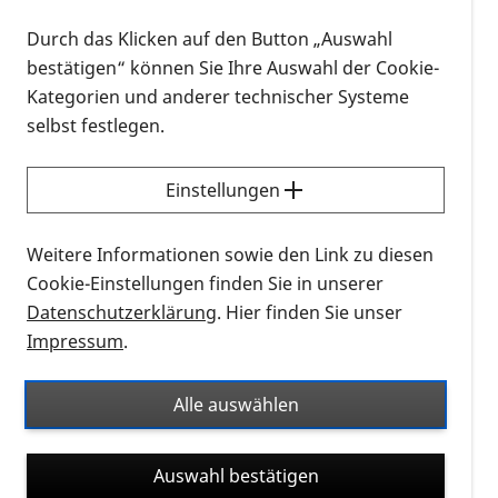
Durch das Klicken auf den Button „Auswahl
bestätigen“ können Sie Ihre Auswahl der Cookie-
Kategorien und anderer technischer Systeme
selbst festlegen.
Einstellungen
Weitere Informationen sowie den Link zu diesen
Terminausfall - KI-generiert
Cookie-Einstellungen finden Sie in unserer
Datenschutzerklärung
. Hier finden Sie unser
Dieses Trefen fällt aus.
Impressum
.
Dafür unternehmen wir am 28. März 2026 einen
gemeinsamen Ausflug nach Bad Säckingen.
Alle auswählen
Auswahl bestätigen