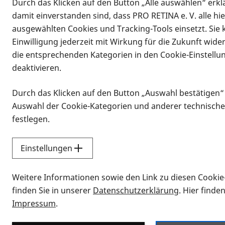
Durch das Klicken auf den Button „Alle auswählen“ erklä
Vorlesen
damit einverstanden sind, dass PRO RETINA e. V. alle hi
07.09.2026, 18:00 Uhr
–
20:00 Uhr
ausgewählten Cookies und Tracking-Tools einsetzt. Sie
Informationen zum Termin
Einwilligung jederzeit mit Wirkung für die Zukunft wide
die entsprechenden Kategorien in den Cookie-Einstellu
deaktivieren.
Durch das Klicken auf den Button „Auswahl bestätigen“
Auswahl der Cookie-Kategorien und anderer technische
festlegen.
Einstellungen
Weitere Informationen sowie den Link zu diesen Cookie
finden Sie in unserer
Datenschutzerklärung
. Hier finde
Eine Gruppe sehbehinderter Menschen im gege
Erfahrungsaustausch - Bild KI-generiert
Impressum
.