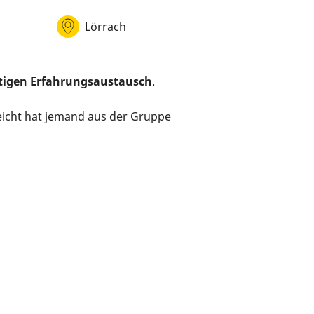
Lörrach
Veranstaltungsort
tigen
Erfahrungsaustausch
.
eicht hat jemand aus der Gruppe