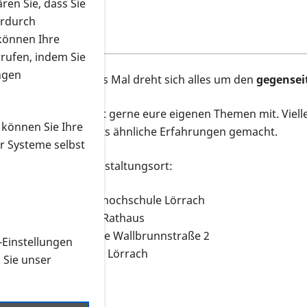
ren Sie, dass Sie
erdurch
 können Ihre
rrufen, indem Sie
ngen
Dieses Mal dreht sich alles um den
gegensei
Bringt gerne eure eigenen Themen mit. Viell
 können Sie Ihre
bereits ähnliche Erfahrungen gemacht.
r Systeme selbst
Veranstaltungsort:
Volkshochschule Lörrach
Altes Rathaus
Untere Wallbrunnstraße 2
-Einstellungen
79539 Lörrach
n Sie unser
nseitigen
und