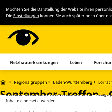
Möchten Sie die Darstellung der Website ihren persönl
Die
Einstellungen
können Sie auch später noch über d
Cookie-Einstellung
Menü mit allen Seiten. Drücken 
Netzhauterkrankungen
Leben
Forschu
Diese Webseite setzt verschiedene Cookies und Tracking
beinhaltet Cookies und Tracking-Tools, die für den Betr
Regionalgruppen
Baden-Württemberg
Lörrac
September-Treffen - Gegenseitiger Erfahrungsaustaus
technisch notwendig sind, die zu statistischen Zwecken
September-Treffen -
besseren Bedienbarkeit der Webseite und zur Anzeige p
Inhalte eingesetzt werden.