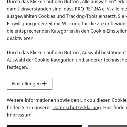
Durch das Klicken auf den Button „Alle auswählen“ erklä
Vorlesen
damit einverstanden sind, dass PRO RETINA e. V. alle hi
30.04.2024, 19:30 Uhr
–
22:00 Uhr
ausgewählten Cookies und Tracking-Tools einsetzt. Sie
Informationen zum Termin
Einwilligung jederzeit mit Wirkung für die Zukunft wide
die entsprechenden Kategorien in den Cookie-Einstellu
Lisa freut sich auf Eure Teilnahme z
deaktivieren.
Abendessen!
Durch das Klicken auf den Button „Auswahl bestätigen“
Anmeldung: bei Lisa Kuchenbaur bis z
Auswahl der Cookie-Kategorien und anderer technische
Mobil: 0176 - 649 706 95, E-Mail:
lisa
festlegen.
Einstellungen
Noch mehr Lust auf die Junge Retina?
Weitere Informationen sowie den Link zu diesen Cookie
Egal, ob Ihr zu den persönlichen Tre
finden Sie in unserer
Datenschutzerklärung
. Hier finde
WhatsApp Gruppe austauschen wollt 
Impressum
.