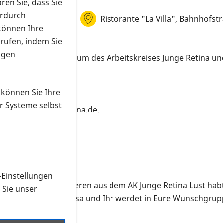
ren Sie, dass Sie
erdurch
Ristorante "La Villa", Bahnhofs
Veranstaltungsort
 können Ihre
rrufen, indem Sie
ngen
um zweijährigen Jubiläum des Arbeitskreises Junge Retina 
 können Sie Ihre
um 22. April,
r Systeme selbst
.kuchenbaur@pro-retina.de
.
-Einstellungen
ffen mit Lisa und anderen aus dem AK Junge Retina Lust habt
n Sie unser
– meldet Euch bei Lisa und Ihr werdet in Eure Wunschgr