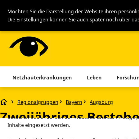
Möchten Sie die Darstellung der Website ihren persönl
Die
Einstellungen
können Sie auch später noch über d
Cookie-Einstellung
Menü mit allen Seiten. Drücken 
Netzhauterkrankungen
Leben
Forschu
Diese Webseite setzt verschiedene Cookies und Tracking
beinhaltet Cookies und Tracking-Tools, die für den Betr
Regionalgruppen
Bayern
Augsburg
Zweijähriges Bestehen Junge Retina Augsburg
technisch notwendig sind, die zu statistischen Zwecken
Zweijähriges Besteh
besseren Bedienbarkeit der Webseite und zur Anzeige p
Inhalte eingesetzt werden.