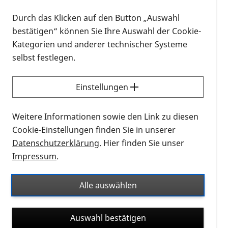
Die Regionalgruppe Mittelfraken trifft sich am
23.11.2024 von 14-16 Uhr im Nachbarschaftshaus
Durch das Klicken auf den Button „Auswahl
Gostenhof im kleinen Saal, Adam-Klein-Str. 6, 90429
bestätigen“ können Sie Ihre Auswahl der Cookie-
Nürnberg.
Kategorien und anderer technischer Systeme
selbst festlegen.
Alle Betroffenen, Angehörige, Freunde und
Interessierte sind herzlich willkommen!
Einstellungen
Bei Fragen und für nähere Informationen
Weitere Informationen sowie den Link zu diesen
kontaktieren Sie gerne die Regionalgruppenleitung
Cookie-Einstellungen finden Sie in unserer
Anna Micolay unter (01 57) 85 97 13 59 oder
Datenschutzerklärung
. Hier finden Sie unser
anna.micolay@pro-retina.de.
Impressum
.
23.11.2024, 14:00 Uhr
–
16:00 Uhr
-
Kalendereintrag
herunterladen
Alle auswählen
Kalenderinformationen zum Termin
Auswahl bestätigen