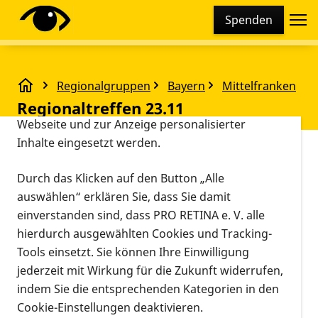
Cookie-Einstellungen
Spenden
Diese Webseite setzt verschiedene Cookies und
Tracking-Tools ein. Dies beinhaltet Cookies und
Tracking-Tools, die für den Betrieb der Webseite
Regionalgruppen
Bayern
Mittelfranken
technisch notwendig sind, die zu statistischen
Regionaltreffen 23.11
Regionaltreffen 23.11
Zwecken sowie zur besseren Bedienbarkeit der
Webseite und zur Anzeige personalisierter
Inhalte eingesetzt werden.
Vorlesen
23.11.2024,
Nachbarschaftshaus Gostenhof,
Durch das Klicken auf den Button „Alle
14:00 Uhr
–
Adam-Klein-Str. 6, 90429
auswählen“ erklären Sie, dass Sie damit
Veranstaltungsort
16:00 Uhr
Nürnberg
einverstanden sind, dass PRO RETINA e. V. alle
Informationen zum Termin
hierdurch ausgewählten Cookies und Tracking-
Tools einsetzt. Sie können Ihre Einwilligung
Sind Sie interessiert an Informationen, Austausch
jederzeit mit Wirkung für die Zukunft widerrufen,
von Erfahrungen und Geselligkeit?
indem Sie die entsprechenden Kategorien in den
Cookie-Einstellungen deaktivieren.