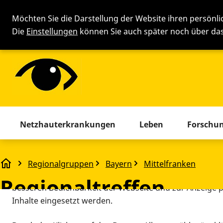
Möchten Sie die Darstellung der Website ihren persönl
Die
Einstellungen
können Sie auch später noch über d
Cookie-Einstellung
Menü mit allen Seiten. Drücken 
Netzhauterkrankungen
Leben
Forschu
Diese Webseite setzt verschiedene Cookies und Tracking
beinhaltet Cookies und Tracking-Tools, die für den Betr
Regionalgruppen
Bayern
Mittelfranken
Regionaltreffen
technisch notwendig sind, die zu statistischen Zwecken
Regionaltreffen
besseren Bedienbarkeit der Webseite und zur Anzeige p
Inhalte eingesetzt werden.