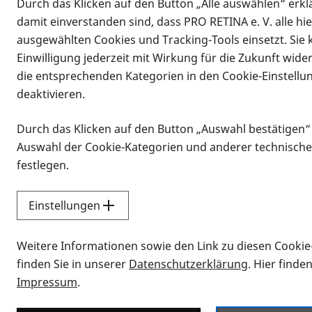
Durch das Klicken auf den Button „Alle auswählen“ erklä
Vorlesen
damit einverstanden sind, dass PRO RETINA e. V. alle hi
23.06.2024, 11:00 Uhr
–
13:00 Uhr
ausgewählten Cookies und Tracking-Tools einsetzt. Sie
Informationen zum Termin
Einwilligung jederzeit mit Wirkung für die Zukunft wide
die entsprechenden Kategorien in den Cookie-Einstellu
Sind Sie interessiert an Information
deaktivieren.
Die Regionalgruppe Mittelfraken tri
Durch das Klicken auf den Button „Auswahl bestätigen“
kleinen Saal, Adam-Klein-Str. 6, 9042
Auswahl der Cookie-Kategorien und anderer technische
festlegen.
Alle Betroffenen, Angehörige, Freund
Bei Fragen und für nähere Informatio
Einstellungen
oder anna.micolay@pro-retina.de.
Weitere Informationen sowie den Link zu diesen Cookie
finden Sie in unserer
Datenschutzerklärung
. Hier finde
23.06.2024, 11:00 Uhr
–
13:00 Uhr
-
Kalendereintrag
Impressum
.
Kalenderinformationen zum