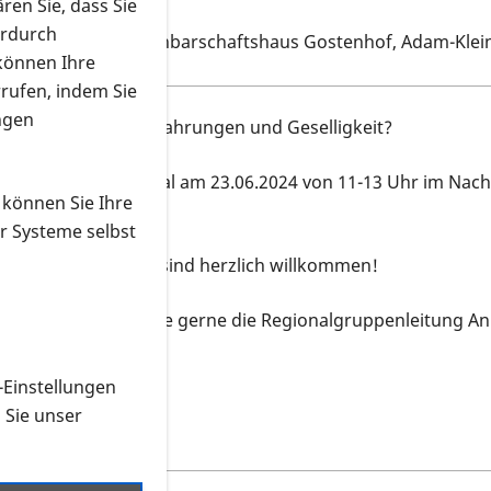
ren Sie, dass Sie
erdurch
Nachbarschaftshaus Gostenhof, Adam-Klein
Veranstaltungsort
 können Ihre
rrufen, indem Sie
ngen
en, Austausch von Erfahrungen und Geselligkeit?
fft sich zum ersten Mal am 23.06.2024 von 11-13 Uhr im Na
 können Sie Ihre
9 Nürnberg.
r Systeme selbst
e und Interessierte sind herzlich willkommen!
nen kontaktieren Sie gerne die Regionalgruppenleitung Ann
-Einstellungen
n Sie unser
 herunterladen
 Termin