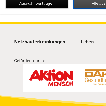
Auswahl bestätigen
Alle au
Sitemap
Netzhauterkrankungen
Leben
Gefördert durch: