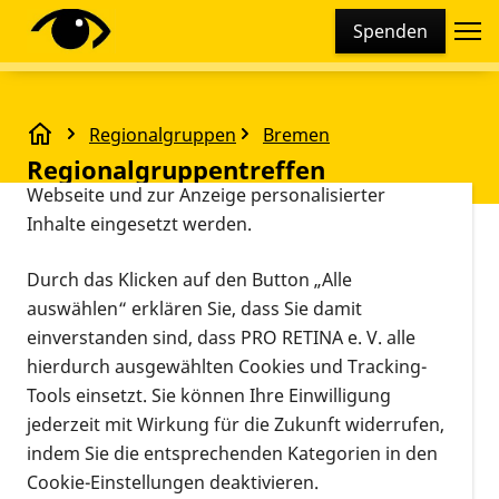
Cookie-Einstellungen
Spenden
Diese Webseite setzt verschiedene Cookies und
Tracking-Tools ein. Dies beinhaltet Cookies und
Tracking-Tools, die für den Betrieb der Webseite
Regionalgruppen
Bremen
technisch notwendig sind, die zu statistischen
Regionalgruppentreffen
Regionalgruppentreffen
Zwecken sowie zur besseren Bedienbarkeit der
Webseite und zur Anzeige personalisierter
Inhalte eingesetzt werden.
Vorlesen
Restaurant Übersee,
Durch das Klicken auf den Button „Alle
20.11.2023, 18:00
Bahnhofsplatz 13, 28195
auswählen“ erklären Sie, dass Sie damit
Veranstaltungsort
Uhr
–
21:00 Uhr
Bremen
einverstanden sind, dass PRO RETINA e. V. alle
Informationen zum Termin
hierdurch ausgewählten Cookies und Tracking-
Tools einsetzt. Sie können Ihre Einwilligung
Was ist Loc ID?
jederzeit mit Wirkung für die Zukunft widerrufen,
indem Sie die entsprechenden Kategorien in den
eScooter kennen fast alle von uns und für viele von
Cookie-Einstellungen deaktivieren.