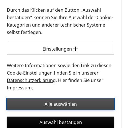
uns stellen sie eine große Hürde und eine potentielle
Unfallgefahr dar, da viele NutzerInnen von
Durch das Klicken auf den Button „Auswahl
eScootern diese einfach unachtsam auf Wegen und
bestätigen“ können Sie Ihre Auswahl der Cookie-
Bürgersteigen abstellen. Loc ID hat es sich zur
Kategorien und anderer technischer Systeme
Aufgabe gemacht, eScooter hörbar zu machen. Wie
selbst festlegen.
das funktioniert demonstriert uns Herr Rudolf Broer
bei unserem Regionalgruppentreffen. Es bleibt
Einstellungen
natürlich noch genügend Zeit zum
Erfahrungsaustausch, da der Raum länger für uns
Weitere Informationen sowie den Link zu diesen
reserviert ist.
Cookie-Einstellungen finden Sie in unserer
Datenschutzerklärung
. Hier finden Sie unser
Ich freue mich sehr auf alle, die am Treffen
Impressum
.
teilnehmen.
Alle auswählen
Bitte melden sie sich gerne bei der
Auswahl bestätigen
Regionalgruppenleitung Iris Timmer für das Treffen